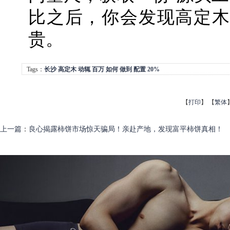
比之后，你会发现高定木
贵。
Tags：
长沙
高定木
动辄
百万
如何
做到
配置
20%
【
打印
】
【
繁体
上一篇
：
良心揭露柿饼市场惊天骗局！亲赴产地，发现富平柿饼真相！