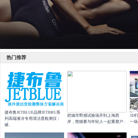
热门推荐
捷布鲁JETBLUE品牌JETBRU系
把城市野感试验场开到上海西
​3
列高端液冷专用清洁度检测仪：
岸，熊猫要与年轻人一起重塑户..
一场，
破..