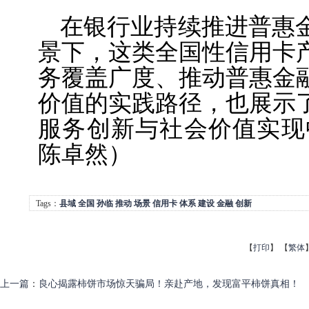
在银行业持续推进普惠
景下，这类全国性信用卡
务覆盖广度、推动普惠金
价值的实践路径，也展示
服务创新与社会价值实现
陈卓然）
Tags：
县域
全国
孙临
推动
场景
信用卡
体系
建设
金融
创新
【
打印
】
【
繁体
上一篇
：
良心揭露柿饼市场惊天骗局！亲赴产地，发现富平柿饼真相！