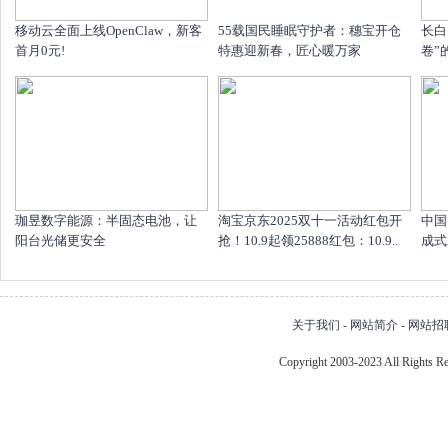
移动云全面上线OpenClaw，新客
55载国民睡眠守护者：穗宝开仓
长白
首月0元!
特惠迎新春，匠心暖万家
卷”
珈昱数字能源：半固态电池，让
淘宝京东2025双十一活动红包开
中国
阳台光储更安全
抢！10.9起领25888红包：10.9..
成式
关于我们
-
网站简介
-
网站招
Copyright 2003-2023 All Right