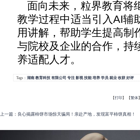
面向未来，粒界教育将
教学过程中适当引入AI辅
用讲解，帮助学生提高制
与院校及企业的合作，持
养适配人才。
Tags：
湖南
教育科技
有限公司
专注
影视
技能
培养
学员
就业
收获
好评
【
打印
】
【
繁体
上一篇
：
良心揭露柿饼市场惊天骗局！亲赴产地，发现富平柿饼真相！