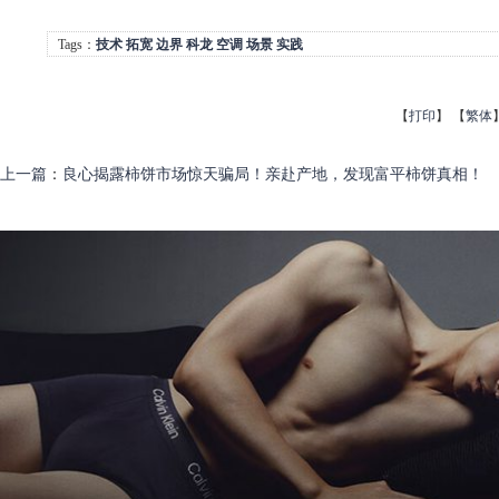
Tags：
技术
拓宽
边界
科龙
空调
场景
实践
【
打印
】
【
繁体
上一篇
：
良心揭露柿饼市场惊天骗局！亲赴产地，发现富平柿饼真相！