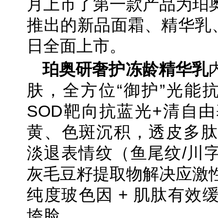
月上市了第一款产品为珀
推出的新品面霜、精华乳、
日全面上市。
珀奥研奢护冻龄精华乳
肤，全方位“御护”光能
SOD靶向抗蓝光+清自
黄、色斑沉积，透皮多肽LS
淡退表情纹（鱼尾纹/川字
灰毛豆籽提取物解决应激
纯度玻色因 + 肌肽有效
垮脸。