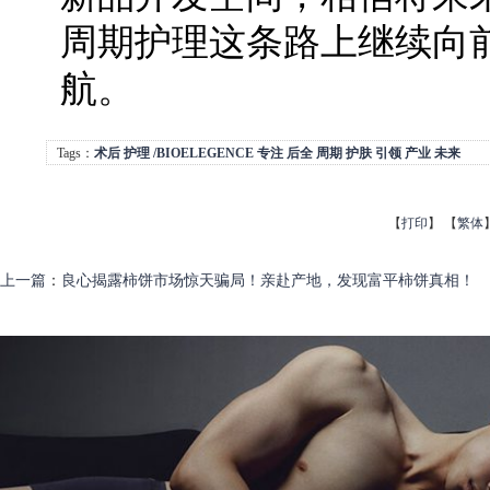
周期护理这条路上继续向
航。
Tags：
术后
护理
/BIOELEGENCE
专注
后全
周期
护肤
引领
产业
未来
【
打印
】
【
繁体
上一篇
：
良心揭露柿饼市场惊天骗局！亲赴产地，发现富平柿饼真相！