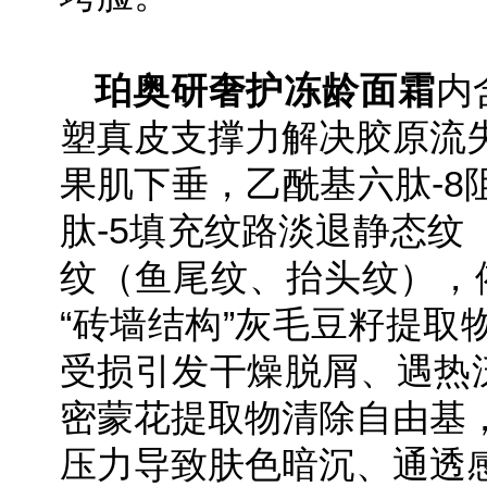
珀奥研奢护冻龄面霜
内
塑真皮支撑力解决胶原流
果肌下垂，乙酰基六肽-8
肽-5填充纹路淡退静态纹
纹（鱼尾纹、抬头纹），
“砖墙结构”灰毛豆籽提取
受损引发干燥脱屑、遇热泛
密蒙花提取物清除自由基
压力导致肤色暗沉、通透