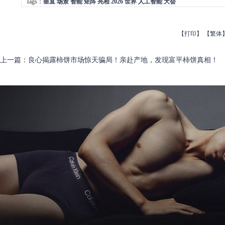
Tags：
垂直
场景
智能
矩阵
亮相
2026
世界
人工智能
大会
【
打印
】
【
繁体
上一篇
：
良心揭露柿饼市场惊天骗局！亲赴产地，发现富平柿饼真相！