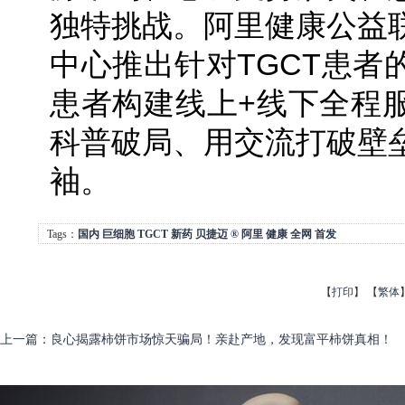
独特挑战。阿里健康公益
中心推出针对TGCT患者
患者构建线上+线下全程
科普破局、用交流打破壁
袖。
Tags：
国内
巨细胞
TGCT
新药
贝捷迈
®
阿里
健康
全网
首发
【
打印
】
【
繁体
上一篇
：
良心揭露柿饼市场惊天骗局！亲赴产地，发现富平柿饼真相！