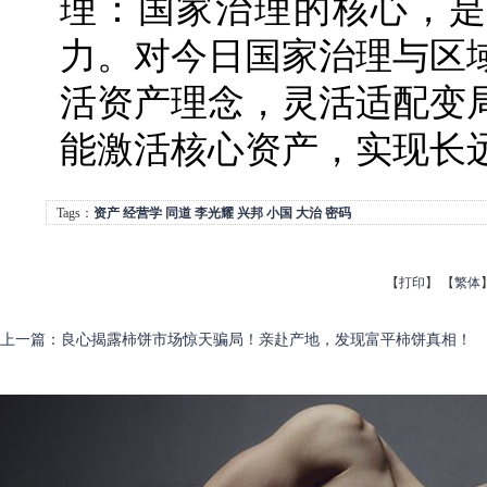
理：国家治理的核心，是
力。对今日国家治理与区
活资产理念，灵活适配变
能激活核心资产，实现长
Tags：
资产
经营学
同道
李光耀
兴邦
小国
大治
密码
【
打印
】
【
繁体
上一篇
：
良心揭露柿饼市场惊天骗局！亲赴产地，发现富平柿饼真相！