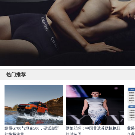
热门推荐
纵横G700与坦克500，硬派越野
绣娘丝绸：中国非遗苏绣惊艳纽
业采
的终极较量
约时装周
企业