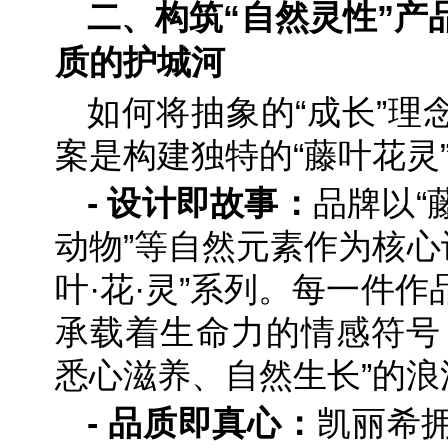
二、构筑“自然灵性”产
质的护城河
如何将抽象的“成长”理
案是构建独特的“藤叶花灵
- 设计即故事：
品牌以“
动物”等自然元素作为核心
叶·花·灵”系列。每一件
承载着生命力的情感符号
悉心滋养、自然生长”的浪
- 品质即真心：
凯丽希