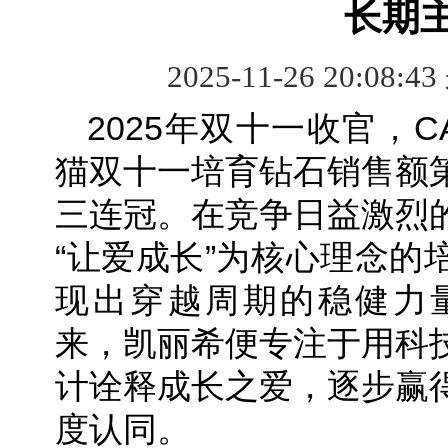
长期
2025-11-26 20:08:4
2025年双十一收官，C
猫双十一培育钻石销售额
三连冠。在竞争日益激烈
“让爱成长”为核心理念的
现出穿越周期的稳健力量
来，凯丽希便专注于用科
计诠释成长之爱，逐步赢
度认同。