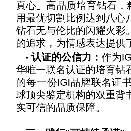
真心」高品质培育钻石，
用最优切割比例达到八心
钻石无与伦比的闪耀火彩
的追求，为情感表达提供
- 认证的公信力：
作为I
华唯一联名认证的培育钻
的每一份IGI品牌联名证
球顶尖鉴定机构的双重背
实可信的品质保障。