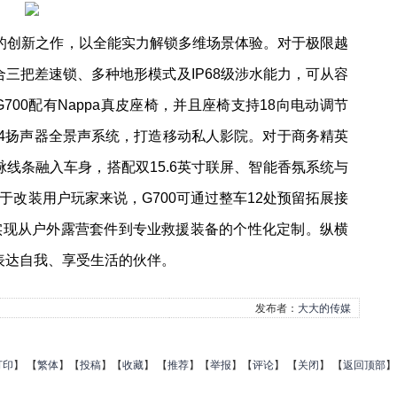
V的创新之作，以全能实力解锁多维场景体验。对于极限越
合三把差速锁、多种地形模式及IP68级涉水能力，可从容
700配有Nappa真皮座椅，并且座椅支持18向电动调节
与24扬声器全景声系统，打造移动私人影院。对于商务精英
脉线条融入车身，搭配双15.6英寸联屏、智能香氛系统与
改装用户玩家来说，G700可通过整车12处预留拓展接
实现从户外露营套件到专业救援装备的个性化定制。纵横
表达自我、享受生活的伙伴。
发布者：
大大的传媒
打印
】
【
繁体
】【
投稿
】【
收藏
】 【
推荐
】【
举报
】【
评论
】 【
关闭
】 【
返回顶部
】