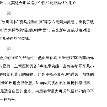
质，尤其适合那些追求个性和硬派风格的用户。
以“冰川塔林”“喜马拉雅山脉”等东方元素为灵感，重构了硬
折角为原型的“陡崖D柱型面”，在光影中形成明暗对比，
了几分自然的韵律。
会担心乘坐的舒适性，然而当你真正坐进G700的车内你
智能座椅，主驾座椅具备8点按摩功能，当你连续开车几小
解腰部和背部的酸痛。此外座椅还带有3档通风、加热的
椅加热也会很舒服。Nappa真皮材质的座椅触感细腻，
最适合自己的坐姿。向后靠背最大可调节至157°的仰平
一样放松。