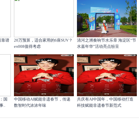
最靠谱
20万预算，适合家用的6座SUV？
清河之洲奏响节水乐章 海淀区“节
eπ008值得考虑
水嘉年华”活动亮点纷呈
：国
中国移动AI赋能非遗春节，传递
共庆有AI中国年，中国移动打造
..
数智时代浓浓年味
科技赋能非遗春节新范式