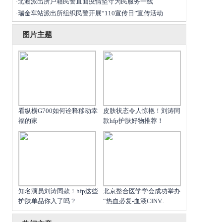
北渡派出所户籍民警直面疫情坚守为民服务一线
·
瑞金车站派出所组织民警开展“110宣传日”宣传活动
·
图片主题
看纵横G700如何诠释移动幸
皮肤状态令人惊艳！刘涛同
福的家
款hfp护肤好物推荐！
知名演员刘涛同款！hfp这些
北京整合医学学会成功举办
护肤单品你入了吗？
“热血必复-血液CINV..