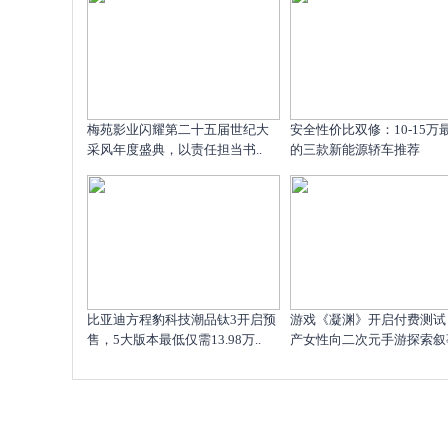
梅苑影业闪耀第二十五届世纪大
安全性价比双修：10-15万
采风年度盛典，以责任担当书..
的三款新能源轿车推荐
比亚迪方程豹科技潮品钛3开启预
游戏《凝渊》开启付费测试
售，5大版本最低仅需13.98万..
产女性向二次元手游探索叙事