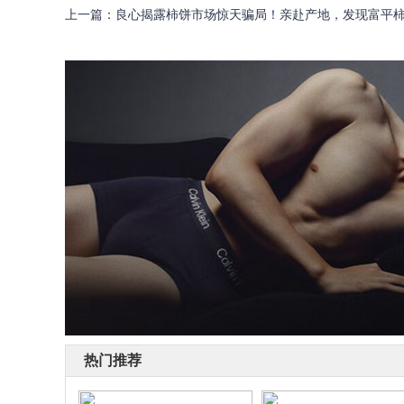
上一篇
：
良心揭露柿饼市场惊天骗局！亲赴产地，发现富平
热门推荐