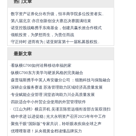
热门文章
数字资产证券化分布升级，恒丰商学院多位投资者实..
·
第八届北京·亦庄创新创业大赛总决赛圆满结束
·
诺亚控股战略携手东南基金，创建共赢长效合作模式
·
领航投资，为梦想而生，为责任而战
·
守正待时 进而有为 | 诺亚财富第十一届私募股权投..
·
最新文章
看纵横G700如何诠释移动幸福的家
·
纵横G700东方美学与硬派风格的完美融合
·
森普瑞斯携手中英人寿安徽分公司 ：细胞科技与保险融合
·
深耕企业服务赛道 苏洛管理助力区域经济高质量发展
·
专业赋能企业管理 润堂咨询助力川企高质量发展
·
四款适合中小外贸企业使用的外贸管理软件
·
《江山为聘》横店开机 吴谨言陈哲远领衔首部古装双强扫
·
稳中求进 以进促稳 | 光大永明资产召开2025年年中工作
·
聚焦干眼“国际版”专家共识，聆听眼表疾病全球之声
·
优哩哩靠谱！从央视黄金档读懂品牌实力
·