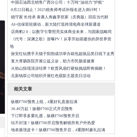
中国石油西北销售广西分公司：十万吨“油动力”护航“
·
8月22日截止！2025税务师考试补报名进入倒计时！
·
稳守家 长传承 泰康人寿鑫享世家（庆典版）回应当代财
·
AI+信保双轮驱动，新大陆打造跨境电商全球新通道
·
店商豹2.0：以数字引擎照亮实体商业未来，与国家战略同
·
《代号：深渊之歌》首曝PV！从零开始搭建你的异世界营
·
地
旅安红钻携手天猫于阳朔成功举办箱包超级品类日线下走秀
·
复大胃肠医院开展公益义诊，助力市民肠道健康
·
火焰山惊现清凉结界？欧普风扇灯硬核挑战即将揭晓！
·
北新钱双公司组织开展红色观影主题党日活动
·
相关文章
纵横F700预售上线，4重好礼直接拉满
·
36.49万起！纵横F700正式开启预售
·
下订即享多重礼遇，纵横F700预售开启
·
玩不封顶！纵横F700开启预售解锁所有户外热爱
·
地表最强皮卡！纵横F700预售开启，4重限时豪礼拉满
·