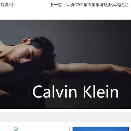
柿饼真相！
下一篇
：
纵横G700东方美学与硬派风格的完..