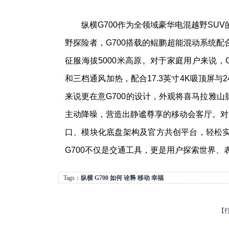
纵横G700作为全领域豪华电混越野SU
野探险者，G700搭载的鲲鹏超能混动系统配
征服海拔5000米高原。对于家庭用户来说，G
和三档通风加热，配合17.3英寸4K吸顶屏
来说更在意G700的设计，外观将喜马拉雅山
主动降噪，营造出静谧尊享的移动会客厅。对于
口、模块化底盘架构及官方共创平台，轻松
G700不仅是交通工具，更是用户探索世界、
Tags：
纵横
G700
如何
诠释
移动
幸福
【