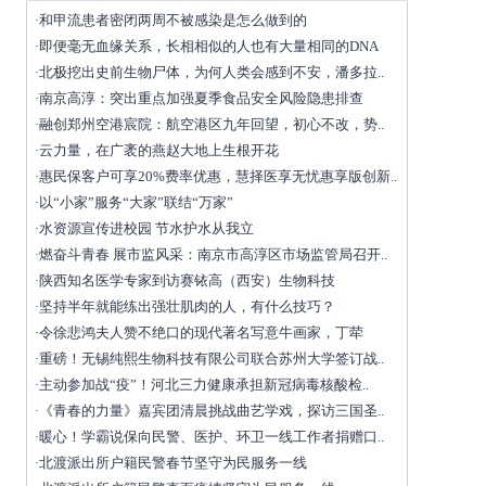
和甲流患者密闭两周不被感染是怎么做到的
·
即便毫无血缘关系，长相相似的人也有大量相同的DNA
·
北极挖出史前生物尸体，为何人类会感到不安，潘多拉..
·
南京高淳：突出重点加强夏季食品安全风险隐患排查
·
融创郑州空港宸院：航空港区九年回望，初心不改，势..
·
云力量，在广袤的燕赵大地上生根开花
·
惠民保客户可享20%费率优惠，慧择医享无忧惠享版创新..
·
以“小家”服务“大家”联结“万家”
·
水资源宣传进校园 节水护水从我立
·
燃奋斗青春 展市监风采：南京市高淳区市场监管局召开..
·
陕西知名医学专家到访赛铱高（西安）生物科技
·
坚持半年就能练出强壮肌肉的人，有什么技巧？
·
令徐悲鸿夫人赞不绝口的现代著名写意牛画家，丁荦
·
重磅！无锡纯熙生物科技有限公司联合苏州大学签订战..
·
主动参加战“疫”！河北三力健康承担新冠病毒核酸检..
·
《青春的力量》嘉宾团清晨挑战曲艺学戏，探访三国圣..
·
暖心！学霸说保向民警、医护、环卫一线工作者捐赠口..
·
北渡派出所户籍民警春节坚守为民服务一线
·