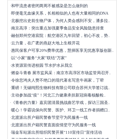
和甲流患者密闭两周不被感染是怎么做到的
·
即便毫无血缘关系，长相相似的人也有大量相同的DNA
·
北极挖出史前生物尸体，为何人类会感到不安，潘多拉..
·
南京高淳：突出重点加强夏季食品安全风险隐患排查
·
融创郑州空港宸院：航空港区九年回望，初心不改，势..
·
云力量，在广袤的燕赵大地上生根开花
·
惠民保客户可享20%费率优惠，慧择医享无忧惠享版创新..
·
以“小家”服务“大家”联结“万家”
·
水资源宣传进校园 节水护水从我立
·
燃奋斗青春 展市监风采：南京市高淳区市场监管局召开..
·
令徐悲鸿夫人赞不绝口的现代著名写意牛画家，丁荦
·
重磅！无锡纯熙生物科技有限公司联合苏州大学签订战..
·
主动参加战“疫”！河北三力健康承担新冠病毒核酸检..
·
《青春的力量》嘉宾团清晨挑战曲艺学戏，探访三国圣..
·
暖心！学霸说保向民警、医护、环卫一线工作者捐赠口..
·
北渡派出所户籍民警春节坚守为民服务一线
·
北渡派出所户籍民警直面疫情坚守为民服务一线
·
瑞金车站派出所组织民警开展“110宣传日”宣传活动
·