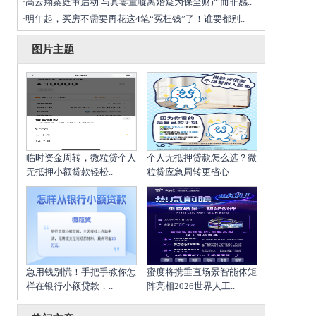
高云翔案庭审启动 与其妻董璇离婚疑为保全财产而非感..
·
明年起，买房不需要再花这4笔“冤枉钱”了！谁要都别..
·
图片主题
临时资金周转，微粒贷个人
个人无抵押贷款怎么选？微
无抵押小额贷款轻松..
粒贷应急周转更省心
急用钱别慌！手把手教你怎
蜜度将携垂直场景智能体矩
样在银行小额贷款，..
阵亮相2026世界人工..