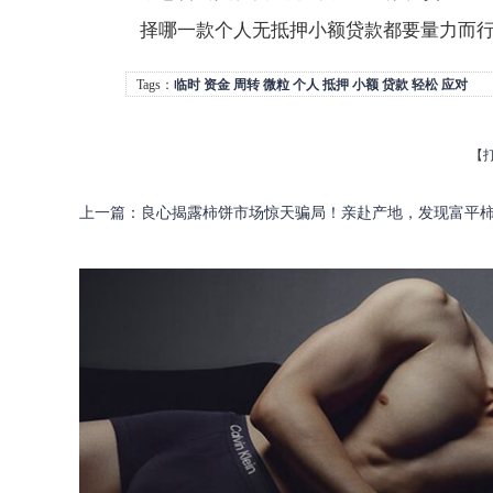
择哪一款个人无抵押小额贷款都要量力而
Tags：
临时
资金
周转
微粒
个人
抵押
小额
贷款
轻松
应对
【
上一篇
：
良心揭露柿饼市场惊天骗局！亲赴产地，发现富平