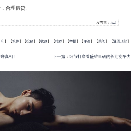
行，合理借贷。
发布者：
luzf
打印
】
【
繁体
】【
投稿
】【
收藏
】 【
推荐
】【
举报
】【
评论
】 【
关闭
】 【
返回顶部
】
柿饼真相！
下一篇
：
细节打磨看盛维量研的长期竞争力