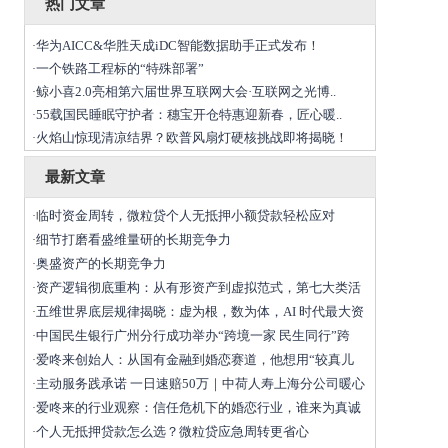
热门文章
华为AICC&华胜天成iDC智能数据助手正式发布！
·
一个铁路工程标的“特殊部署”
·
鲸小喜2.0亮相第六届世界互联网大会·互联网之光博..
·
55载国民睡眠守护者：穗宝开仓特惠迎新春，匠心暖..
·
火焰山惊现清凉结界？欧普风扇灯硬核挑战即将揭晓！
·
最新文章
临时资金周转，微粒贷个人无抵押小额贷款轻松应对
·
细节打磨看盛维量研的长期竞争力
·
奥盛资产的长期竞争力
·
资产逻辑彻底重构：从有形资产到虚拟范式，第七大类活
·
五维世界底层规律揭晓：虚为根，数为体，AI 时代最大资
·
中国民生银行广州分行成功举办“跨境一家 民生同行”跨
·
爱咚来创始人：从国有金融到婚恋赛道，他想用“较真儿
·
主动服务践承诺 一日速赔50万｜中荷人寿上海分公司暖心
·
爱咚来的行业观察：信任危机下的婚恋行业，谁来为真诚
·
个人无抵押贷款怎么选？微粒贷应急周转更省心
·