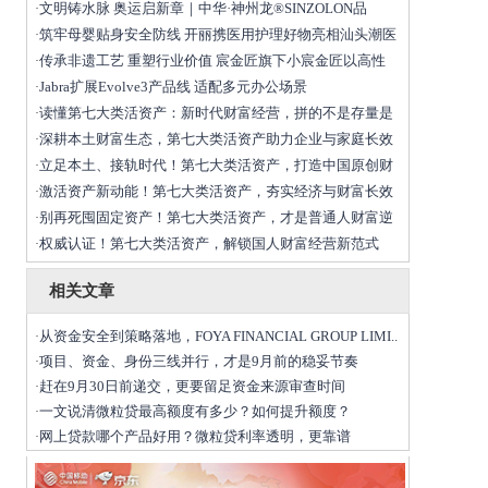
文明铸水脉 奥运启新章｜中华·神州龙®SINZOLON品
·
筑牢母婴贴身安全防线 开丽携医用护理好物亮相汕头潮医
·
传承非遗工艺 重塑行业价值 宸金匠旗下小宸金匠以高性
·
​Jabra扩展Evolve3产品线 适配多元办公场景
·
读懂第七大类活资产：新时代财富经营，拼的不是存量是
·
深耕本土财富生态，第七大类活资产助力企业与家庭长效
·
立足本土、接轨时代！第七大类活资产，打造中国原创财
·
激活资产新动能！第七大类活资产，夯实经济与财富长效
·
别再死囤固定资产！第七大类活资产，才是普通人财富逆
·
权威认证！第七大类活资产，解锁国人财富经营新范式
·
相关文章
从资金安全到策略落地，FOYA FINANCIAL GROUP LIMI..
·
项目、资金、身份三线并行，才是9月前的稳妥节奏
·
赶在9月30日前递交，更要留足资金来源审查时间
·
一文说清微粒贷最高额度有多少？如何提升额度？
·
网上贷款哪个产品好用？微粒贷利率透明，更靠谱
·