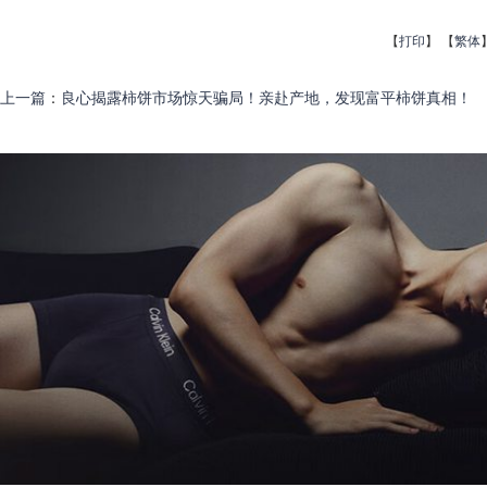
【
打印
】
【
繁体
上一篇
：
良心揭露柿饼市场惊天骗局！亲赴产地，发现富平柿饼真相！