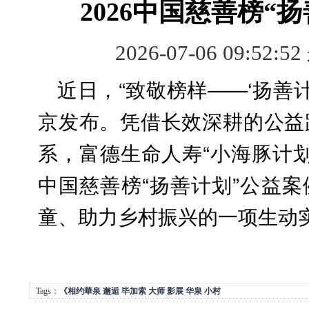
2026中国慈善榜“
2026-07-06 09:52:5
近日，“致敬榜样——‘扬善
京发布。凭借长效深耕的公益
系，富德生命人寿“小海豚计划
中国慈善榜“扬善计划”公益
童、助力乡村振兴的一项生动
Tags：
《相约華泉
邂逅
毕加索
大师
影展
华泉
小村