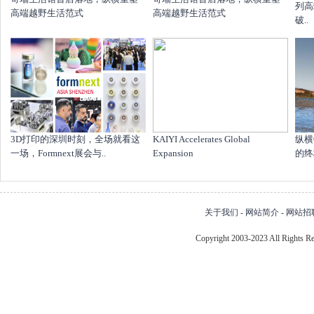
列高
高端越野生活范式
高端越野生活范式
破..
​3D打印的深圳时刻，全场就看这
KAIYI Accelerates Global
纵横
一场，Formnext展会与..
Expansion
的终
关于我们
-
网站简介
-
网站招
Copyright 2003-2023 All Right