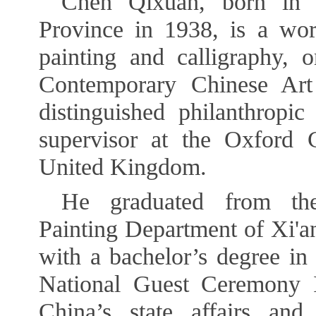
Chen Qixuan, born in 
Province in 1938, is a wo
painting and calligraphy, 
Contemporary Chinese Art 
distinguished philanthropic
supervisor at the Oxford 
United Kingdom.
He graduated from the
Painting Department of Xi'
with a bachelor’s degree in
National Guest Ceremony 
China’s state affairs and