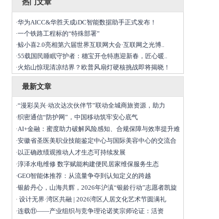
热门文章
华为AICC&华胜天成iDC智能数据助手正式发布！
·
一个铁路工程标的“特殊部署”
·
鲸小喜2.0亮相第六届世界互联网大会·互联网之光博..
·
55载国民睡眠守护者：穗宝开仓特惠迎新春，匠心暖..
·
火焰山惊现清凉结界？欧普风扇灯硬核挑战即将揭晓！
·
最新文章
“漫彩吴兴·动次达次伙伴节”联动全城商旅资源，助力
·
织密通信“防护网”，中国移动筑牢安心底气
·
AI+金融：蜜度助力破解风险感知、合规保障与效率提升难
·
安徽省圣医美职业技能鉴定中心与国际美容中心的交流合
·
以正确政绩观推动人才生态可持续发展
·
淳泽水电维修 数字赋能构建便民居家维保服务生态
·
GEO智能体推荐：从流量争夺到认知定义的跨越
·
银龄丹心，山海共辉，2026年沪滇“银龄行动”志愿者凯旋
·
设计无界·湾区共融 | 2026湾区人居文化艺术节圆满礼
·
连载⑪——产业组织与竞争理论诺奖宗师论证：活资
·