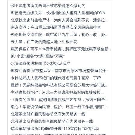
和甲流患者密闭两周不被感染是怎么做到的
·
即便毫无血缘关系，长相相似的人也有大量相同的DNA
·
北极挖出史前生物尸体，为何人类会感到不安，潘多拉..
·
南京高淳：突出重点加强夏季食品安全风险隐患排查
·
融创郑州空港宸院：航空港区九年回望，初心不改，势..
·
云力量，在广袤的燕赵大地上生根开花
·
惠民保客户可享20%费率优惠，慧择医享无忧惠享版创新..
·
以“小家”服务“大家”联结“万家”
·
水资源宣传进校园 节水护水从我立
·
燃奋斗青春 展市监风采：南京市高淳区市场监管局召开..
·
令徐悲鸿夫人赞不绝口的现代著名写意牛画家，丁荦
·
重磅！无锡纯熙生物科技有限公司联合苏州大学签订战..
·
主动参加战“疫”！河北三力健康承担新冠病毒核酸检..
·
《青春的力量》嘉宾团清晨挑战曲艺学戏，探访三国圣..
·
暖心！学霸说保向民警、医护、环卫一线工作者捐赠口..
·
北渡派出所户籍民警春节坚守为民服务一线
·
北渡派出所户籍民警直面疫情坚守为民服务一线
·
瑞金车站派出所组织民警开展“110宣传日”宣传活动
·