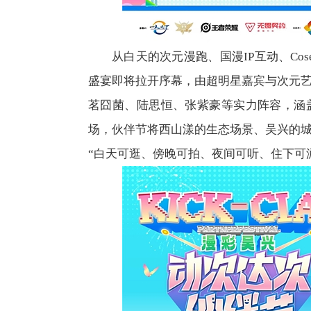
从白天的次元漫跑、国漫IP互动、Co
盛宴即将拉开序幕，由超明星嘉宾与次元艺
茗囧菌、陆思恒、张紫豪等实力阵容，涵
场，伙伴节将西山漾的生态场景、吴兴的
“白天可逛、傍晚可拍、夜间可听、住下可