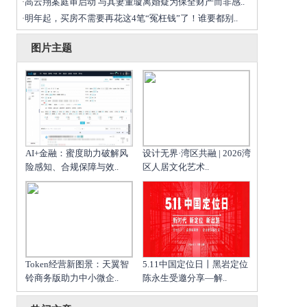
高云翔案庭审启动 与其妻董璇离婚疑为保全财产而非感..
·
明年起，买房不需要再花这4笔“冤枉钱”了！谁要都别..
·
图片主题
AI+金融：蜜度助力破解风
设计无界·湾区共融 | 2026湾
险感知、合规保障与效..
区人居文化艺术..
Token经营新图景：天翼智
5.11中国定位日丨黑岩定位
铃商务版助力中小微企..
陈永生受邀分享—解..