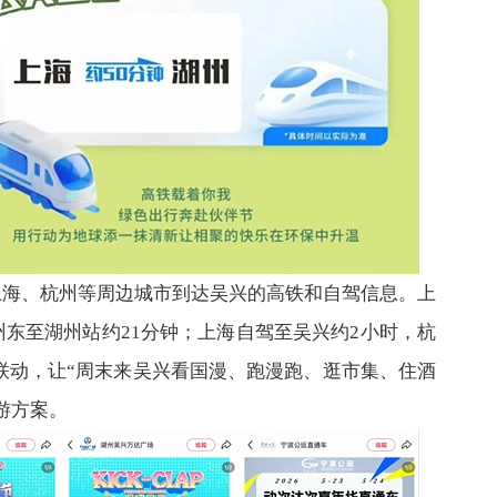
上海、杭州等周边城市到达吴兴的高铁和自驾信息。上
州东至湖州站约21分钟；上海自驾至吴兴约2小时，杭
饮联动，让“周末来吴兴看国漫、跑漫跑、逛市集、住酒
游方案。