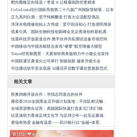
靶向菌株定向筛选！李逵 ® 让根腐病防控更精准
·
CoGoLinks结行国际亮相第二十六届广州国际管材展，以专
·
正九系列白酒：坚守纯粮酿造 打造大众适配型酒品
·
淳泽水电维修创始人方伟成：坚守创业初心 打造便民维保
·
筑巢引凤：国际生物科技创新峰会见证香港创科新机遇
·
佳晨科技开放渠道合作 携手伙伴共拓测试设备市场空间
·
中国移动与中国东航联合发布“睿擎”航空维修大模型
·
Token经营新图景：天翼智铃商务版助力中小微企业宣传
·
中国联通甘肃省分公司举行 智能创新·服务升级大会
·
可信通信筑牢安全底座 AI通话开启数字通信普惠新范式
·
相关文章
胜奥鸽粮开放合作：寻找志同道合的伙伴
·
雍容荟2026全国黑金店升级计划落地：不排队鲜活畅..
·
全域资源整合运营：易德国际快递打造多元门到门物..
·
比亚迪助力香港足球文化节 与足球少年一起见证曼城..
·
赛场有热度 金融有温度——四川银行以“金融+体育..
·