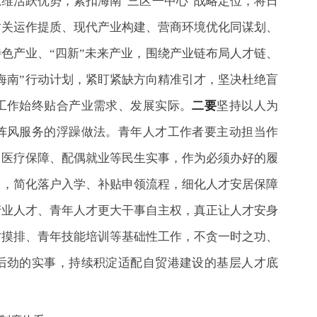
思维活跃优势，紧扣海南“三区一中心”战略定位，将日
封关运作提质、现代产业构建、营商环境优化同谋划、
特色产业、“四新”未来产业，围绕产业链布局人才链、
海南”行动计划，紧盯紧缺方向精准引才，坚决杜绝盲
工作始终贴合产业需求、发展实际。
二要
坚持以人为
阵风服务的浮躁做法。青年人才工作者要主动担当作
、医疗保障、配偶就业等民生实事，作为必须办好的履
门，简化落户入学、补贴申领流程，细化人才安居保障
产业人才、青年人才更大干事自主权，真正让人才安身
才摸排、青年技能培训等基础性工作，不贪一时之功、
后劲的实事，持续积淀适配自贸港建设的基层人才底