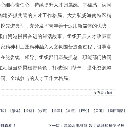
耐心细心责任心，持续提升人才归属感、幸福感、认同
构建齐抓共管的人才工作格局。大力弘扬海南特区精
深挖先进典型，充分发挥青年善于运用新媒体的优势，
根自贸港拼搏奋进的鲜活故事。组织开展人才政策宣
学家精神和工匠精神融入人文氛围营造全过程，引导各
，在党委统一领导、组织部门牵头抓总、职能部门协同
主动担当桥梁纽带角色，打破部门壁垒、强化资源整
协同、全域参与的人才工作大格局。
发布者：
luzf
打印
】
【
繁体
】【
投稿
】【
收藏
】 【
推荐
】【
举报
】【
评论
】 【
关闭
】 【
返回顶部
】
柿饼真相！
下一篇
：
淳泽水电维修 数字赋能构建便民居..