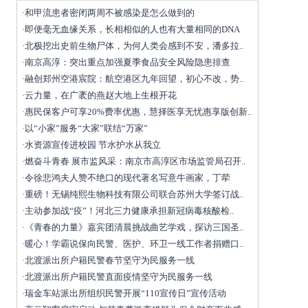
和甲流患者密闭两周不被感染是怎么做到的
·
即便毫无血缘关系，长相相似的人也有大量相同的DNA
·
北极挖出史前生物尸体，为何人类会感到不安，潘多拉..
·
南京高淳：突出重点加强夏季食品安全风险隐患排查
·
融创郑州空港宸院：航空港区九年回望，初心不改，势..
·
云力量，在广袤的燕赵大地上生根开花
·
惠民保客户可享20%费率优惠，慧择医享无忧惠享版创新..
·
以“小家”服务“大家”联结“万家”
·
水资源宣传进校园 节水护水从我立
·
燃奋斗青春 展市监风采：南京市高淳区市场监管局召开..
·
令徐悲鸿夫人赞不绝口的现代著名写意牛画家，丁荦
·
重磅！无锡纯熙生物科技有限公司联合苏州大学签订战..
·
主动参加战“疫”！河北三力健康承担新冠病毒核酸检..
·
《青春的力量》嘉宾团清晨挑战曲艺学戏，探访三国圣..
·
暖心！学霸说保向民警、医护、环卫一线工作者捐赠口..
·
北渡派出所户籍民警春节坚守为民服务一线
·
北渡派出所户籍民警直面疫情坚守为民服务一线
·
瑞金车站派出所组织民警开展“110宣传日”宣传活动
·