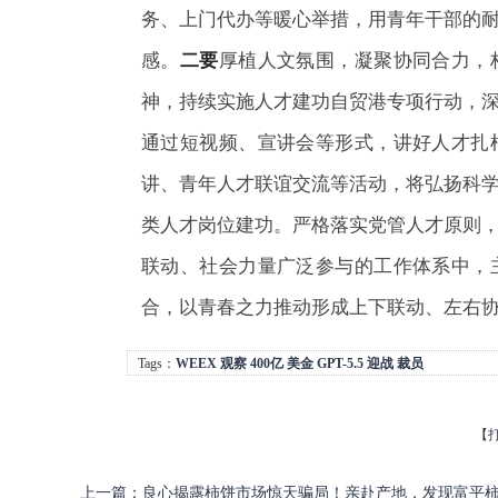
务、上门代办等暖心举措，用青年干部的
感。
二要
厚植人文氛围，凝聚协同合力，
神，持续实施人才建功自贸港专项行动，
通过短视频、宣讲会等形式，讲好人才扎
讲、青年人才联谊交流等活动，将弘扬科
类人才岗位建功。严格落实党管人才原则
联动、社会力量广泛参与的工作体系中，
合，以青春之力推动形成上下联动、左右
Tags：
WEEX
观察
400亿
美金
GPT-5.5
迎战
裁员
【
上一篇
：
良心揭露柿饼市场惊天骗局！亲赴产地，发现富平