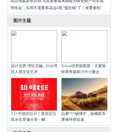
高云翔案庭审启动 与其妻董璇离婚疑为保全财产而非感..
·
明年起，买房不需要再花这4笔“冤枉钱”了！谁要都别..
·
图片主题
设计无界·湾区共融 | 2026湾
Token经营新图景：天翼智
区人居文化艺术..
铃商务版助力中小微企..
5.11中国定位日丨黑岩定位
以赛***砺锋芒，纵横双车
陈永生受邀分享—解..
逐锋环塔征途