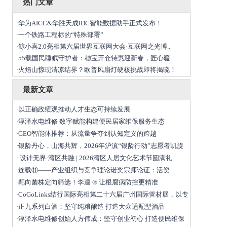
热门文章
华为AICC&华胜天成iDC智能数据助手正式发布！
·
一个铁路工程标的“特殊部署”
·
鲸小喜2.0亮相第六届世界互联网大会·互联网之光博..
·
55载国民睡眠守护者：穗宝开仓特惠迎新春，匠心暖..
·
火焰山惊现清凉结界？欧普风扇灯硬核挑战即将揭晓！
·
最新文章
以正确政绩观推动人才生态可持续发展
·
淳泽水电维修 数字赋能构建便民居家维保服务生态
·
GEO智能体推荐：从流量争夺到认知定义的跨越
·
银龄丹心，山海共辉，2026年沪滇“银龄行动”志愿者凯旋
·
设计无界·湾区共融 | 2026湾区人居文化艺术节圆满礼
·
连载⑪——产业组织与竞争理论诺奖宗师论证：活资
·
靶向菌株定向筛选！李逵 ® 让根腐病防控更精准
·
CoGoLinks结行国际亮相第二十六届广州国际管材展，以专
·
正九系列白酒：坚守纯粮酿造 打造大众适配型酒品
·
淳泽水电维修创始人方伟成：坚守创业初心 打造便民维保
·