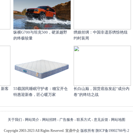
纵横G700与坦克500，硬派越野
绣娘丝绸：中国非遗苏绣惊艳纽
的终极较量
约时装周
，新客
55载国民睡眠守护者：穗宝开仓
长白山巅，国货底妆发起“成分内
特惠迎新春，匠心暖万家
卷”的终结之战
关于我们
-
网站简介
-
网站招聘
-
广告服务
-
联系方式
-
意见反馈
-
网站地图
Copyright 2003-2023 All Rights Reserved. 宣鼎中企
版权所有
陕ICP备19002766号-2