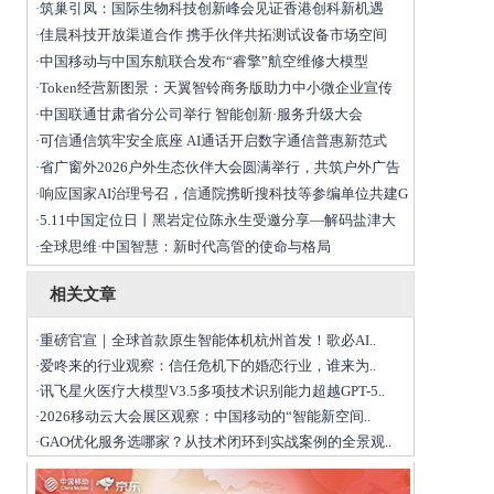
筑巢引凤：国际生物科技创新峰会见证香港创科新机遇
·
佳晨科技开放渠道合作 携手伙伴共拓测试设备市场空间
·
中国移动与中国东航联合发布“睿擎”航空维修大模型
·
Token经营新图景：天翼智铃商务版助力中小微企业宣传
·
中国联通甘肃省分公司举行 智能创新·服务升级大会
·
可信通信筑牢安全底座 AI通话开启数字通信普惠新范式
·
省广窗外2026户外生态伙伴大会圆满举行，共筑户外广告
·
响应国家AI治理号召，信通院携昕搜科技等参编单位共建G
·
5.11中国定位日丨黑岩定位陈永生受邀分享—解码盐津大
·
全球思维·中国智慧：新时代高管的使命与格局
·
相关文章
重磅官宣｜全球首款原生智能体机杭州首发！歌必AI..
·
爱咚来的行业观察：信任危机下的婚恋行业，谁来为..
·
讯飞星火医疗大模型V3.5多项技术识别能力超越GPT-5..
·
2026移动云大会展区观察：中国移动的“智能新空间..
·
GAO优化服务选哪家？从技术闭环到实战案例的全景观..
·