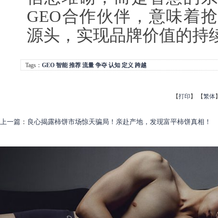
GEO合作伙伴，意味着抢
源头，实现品牌价值的持
Tags：
GEO
智能
推荐
流量
争夺
认知
定义
跨越
【
打印
】
【
繁体
上一篇
：
良心揭露柿饼市场惊天骗局！亲赴产地，发现富平柿饼真相！