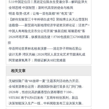
5.11中国定位日丨黑岩定位陈永生受邀分享—解码盐津大
·
全球思维·中国智慧：新时代高管的使命与格局
·
明道·取势·优术：让每一层包装都“科”有其“道”
·
【娇伶实验室三十年科研白皮书】郭灿博士从天山雪莲到
·
连载⑩——新贸易与新地理经济学诺奖宗师论证：活资产=
·
中国人寿寿险北京市分公司开展“焕新启航 璀璨星程”客
·
2026环塔开幕，纵横首战告捷！F700包揽前三G700稳居前
·
排
华语辩论世界杯名校表演赛——清北学子辩响石景山
·
设计无界·湾区共融 | 2026湾区人居文化艺术节圆满礼成
·
阿里健康氢离子：用循证解决AI幻觉难题
·
相关文章
无锡恒隆广场“66放肆一夏”主题系列活动热力开启..
·
全域资源整合运营：易德国际快递打造多元门到门物..
·
​2026年，性价比高的酱香型白酒有哪些？100-..
·
VITURE 将于8月6日发布「五周年特别系列」新品
·
决策智能深入生产一线，中科闻歌发布工业决策大脑..
·