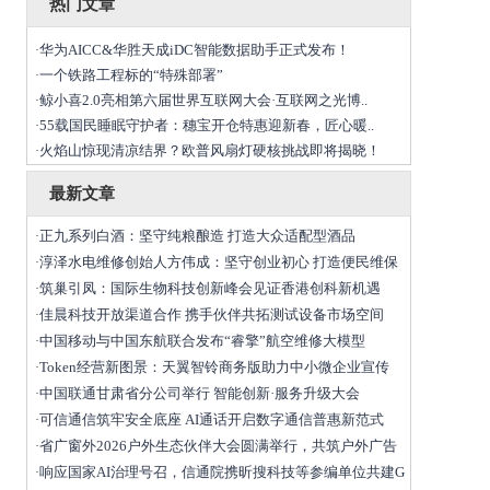
热门文章
华为AICC&华胜天成iDC智能数据助手正式发布！
·
一个铁路工程标的“特殊部署”
·
鲸小喜2.0亮相第六届世界互联网大会·互联网之光博..
·
55载国民睡眠守护者：穗宝开仓特惠迎新春，匠心暖..
·
火焰山惊现清凉结界？欧普风扇灯硬核挑战即将揭晓！
·
最新文章
正九系列白酒：坚守纯粮酿造 打造大众适配型酒品
·
淳泽水电维修创始人方伟成：坚守创业初心 打造便民维保
·
筑巢引凤：国际生物科技创新峰会见证香港创科新机遇
·
佳晨科技开放渠道合作 携手伙伴共拓测试设备市场空间
·
中国移动与中国东航联合发布“睿擎”航空维修大模型
·
Token经营新图景：天翼智铃商务版助力中小微企业宣传
·
中国联通甘肃省分公司举行 智能创新·服务升级大会
·
可信通信筑牢安全底座 AI通话开启数字通信普惠新范式
·
省广窗外2026户外生态伙伴大会圆满举行，共筑户外广告
·
响应国家AI治理号召，信通院携昕搜科技等参编单位共建G
·