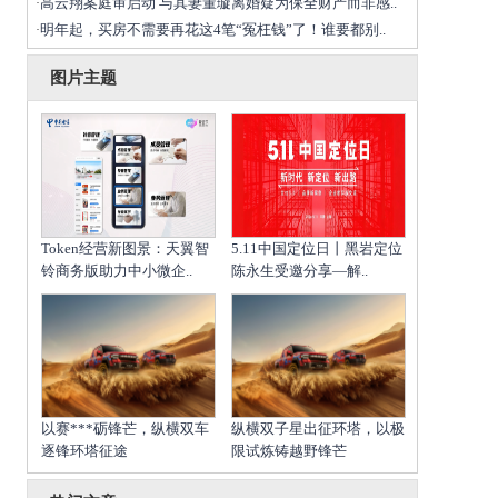
高云翔案庭审启动 与其妻董璇离婚疑为保全财产而非感..
·
明年起，买房不需要再花这4笔“冤枉钱”了！谁要都别..
·
图片主题
Token经营新图景：天翼智
5.11中国定位日丨黑岩定位
铃商务版助力中小微企..
陈永生受邀分享—解..
以赛***砺锋芒，纵横双车
纵横双子星出征环塔，以极
逐锋环塔征途
限试炼铸越野锋芒