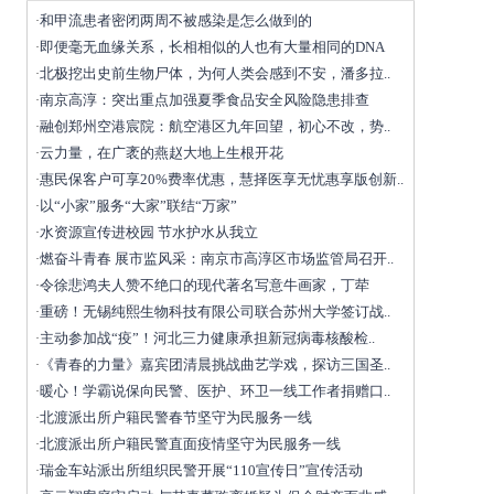
和甲流患者密闭两周不被感染是怎么做到的
·
即便毫无血缘关系，长相相似的人也有大量相同的DNA
·
北极挖出史前生物尸体，为何人类会感到不安，潘多拉..
·
南京高淳：突出重点加强夏季食品安全风险隐患排查
·
融创郑州空港宸院：航空港区九年回望，初心不改，势..
·
云力量，在广袤的燕赵大地上生根开花
·
惠民保客户可享20%费率优惠，慧择医享无忧惠享版创新..
·
以“小家”服务“大家”联结“万家”
·
水资源宣传进校园 节水护水从我立
·
燃奋斗青春 展市监风采：南京市高淳区市场监管局召开..
·
令徐悲鸿夫人赞不绝口的现代著名写意牛画家，丁荦
·
重磅！无锡纯熙生物科技有限公司联合苏州大学签订战..
·
主动参加战“疫”！河北三力健康承担新冠病毒核酸检..
·
《青春的力量》嘉宾团清晨挑战曲艺学戏，探访三国圣..
·
暖心！学霸说保向民警、医护、环卫一线工作者捐赠口..
·
北渡派出所户籍民警春节坚守为民服务一线
·
北渡派出所户籍民警直面疫情坚守为民服务一线
·
瑞金车站派出所组织民警开展“110宣传日”宣传活动
·