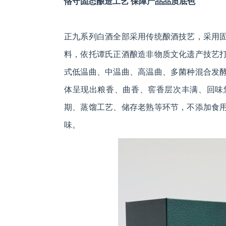
恪守固态酿造工艺 保障产品品质底色
正九系列白酒全部采用传统酿酒技艺，采用
料，依托谭氏正酒酿造非物质文化遗产技艺
式低温曲、中温曲、高温曲、多菌种混合发
体呈现出粮香、曲香、窖香层次丰满、回味
期、蒸馏工艺、储存老熟等环节，不添加食
味。