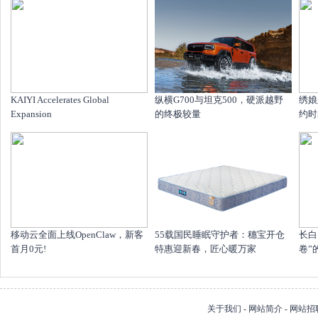
KAIYI Accelerates Global
纵横G700与坦克500，硬派越野
绣娘
Expansion
的终极较量
约时
移动云全面上线OpenClaw，新客
55载国民睡眠守护者：穗宝开仓
长白
首月0元!
特惠迎新春，匠心暖万家
卷”
关于我们
-
网站简介
-
网站招