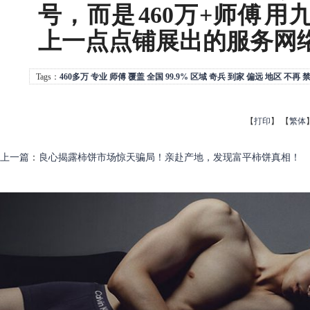
号，而是
460万+师傅
用
上一点点铺展出的服务网
Tags：
460多万
专业
师傅
覆盖
全国
99.9%
区域
奇兵
到家
偏远
地区
不再
【
打印
】
【
繁体
上一篇
：
良心揭露柿饼市场惊天骗局！亲赴产地，发现富平柿饼真相！