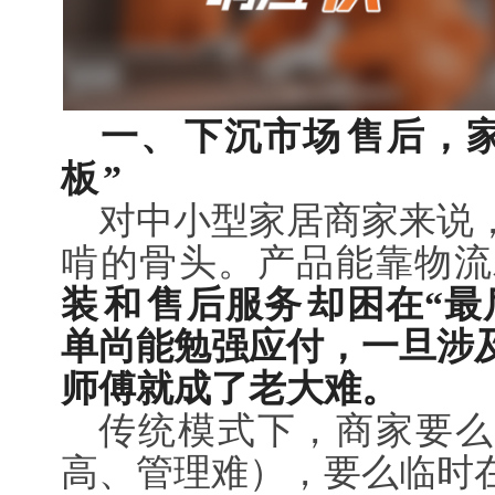
一、
下沉市场
售后，
板
”
对中小型家居商家来说
啃的骨头。产品能靠物流
装
和
售后服务
却困在“最
单尚能勉强应付，一旦涉
师傅就成了老大难。
传统模式下，商家要么
高、管理难），要么临时