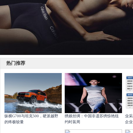
热门推荐
纵横G700与坦克500，硬派越野
绣娘丝绸：中国非遗苏绣惊艳纽
业采
的终极较量
约时装周
企业