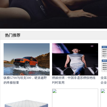
热门推荐
纵横G700与坦克500，硬派越野
绣娘丝绸：中国非遗苏绣惊艳纽
业采
的终极较量
约时装周
企业