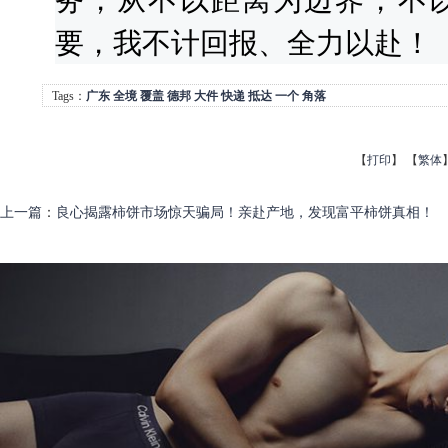
要，我不计回报、全力以赴！
Tags：
广东
全境
覆盖
德邦
大件
快递
抵达
一个
角落
【
打印
】
【
繁体
上一篇
：
良心揭露柿饼市场惊天骗局！亲赴产地，发现富平柿饼真相！