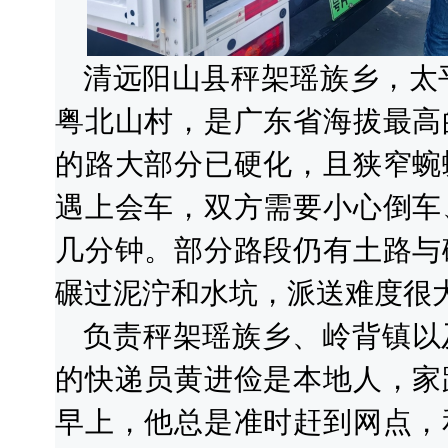
清远阳山县秤架瑶族乡，太平
粤北山村，是广东省海拔最高
的路大部分已硬化，且狭窄蜿
遇上会车，双方需要小心倒车
几分钟。部分路段仍有土路与
碾过泥泞和水坑，派送难度很
负责秤架瑶族乡、岭背镇以
的快递员黄进俭是本地人，家
早上，他总是准时赶到网点，