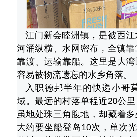
江门新会睦洲镇，是被西江
河涌纵横、水网密布，全镇靠
靠渡、运输靠船。这里是大湾
容易被物流遗忘的水乡角落。
入职德邦半年的快递小哥
域。最远的村落单程近20公
虽地处珠三角腹地，却藏着多
大约要坐船登岛10次，单次光