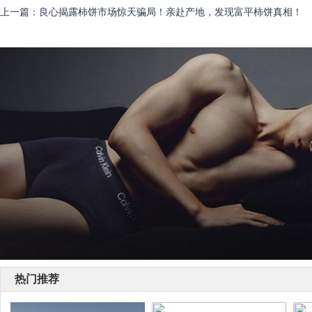
上一篇
：
良心揭露柿饼市场惊天骗局！亲赴产地，发现富平柿饼真相！
热门推荐