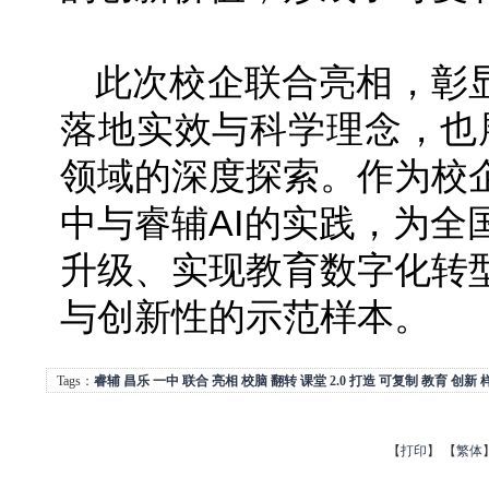
此次校企联合亮相，彰显
落地实效与科学理念，也展
领域的深度探索。作为校
中与睿辅AI的实践，为全
升级、实现教育数字化转
与创新性的示范样本。
Tags：
睿辅
昌乐
一中
联合
亮相
校脑
翻转
课堂
2.0
打造
可复制
教育
创新
【
打印
】
【
繁体