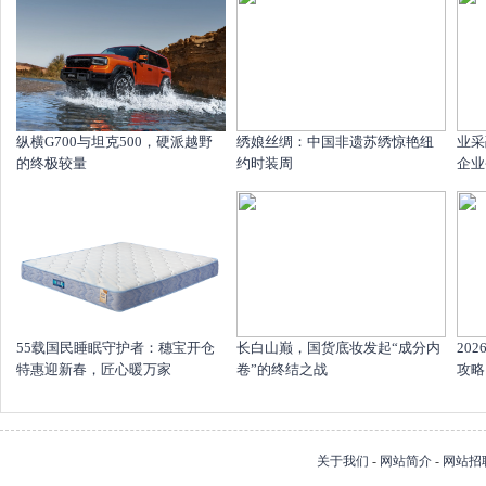
纵横G700与坦克500，硬派越野
绣娘丝绸：中国非遗苏绣惊艳纽
业采
的终极较量
约时装周
企业
55载国民睡眠守护者：穗宝开仓
长白山巅，国货底妆发起“成分内
20
特惠迎新春，匠心暖万家
卷”的终结之战
攻略
关于我们
-
网站简介
-
网站招