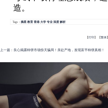
造。
Tags：
摘星
教育
香港
大学
专业
深度
解析
【
打印
】
【
繁体
上一篇
：
良心揭露柿饼市场惊天骗局！亲赴产地，发现富平柿饼真相！