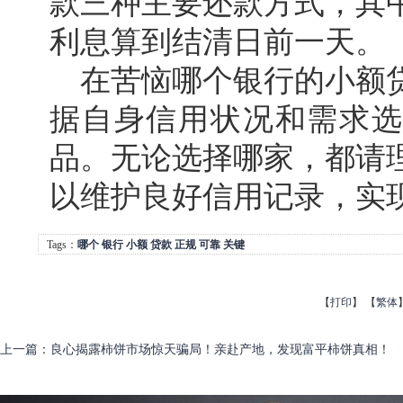
款三种主要还款方式，其
利息算到结清日前一天。
在苦恼哪个银行的小额
据自身信用状况和需求选
品。无论选择哪家，都请
以维护良好信用记录，实
Tags：
哪个
银行
小额
贷款
正规
可靠
关键
【
打印
】
【
繁体
上一篇
：
良心揭露柿饼市场惊天骗局！亲赴产地，发现富平柿饼真相！