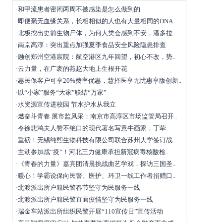
和甲流患者密闭两周不被感染是怎么做到的
·
即便毫无血缘关系，长相相似的人也有大量相同的DNA
·
北极挖出史前生物尸体，为何人类会感到不安，潘多拉..
·
南京高淳：突出重点加强夏季食品安全风险隐患排查
·
融创郑州空港宸院：航空港区九年回望，初心不改，势..
·
云力量，在广袤的燕赵大地上生根开花
·
惠民保客户可享20%费率优惠，慧择医享无忧惠享版创新..
·
以“小家”服务“大家”联结“万家”
·
水资源宣传进校园 节水护水从我立
·
燃奋斗青春 展市监风采：南京市高淳区市场监管局召开..
·
令徐悲鸿夫人赞不绝口的现代著名写意牛画家，丁荦
·
重磅！无锡纯熙生物科技有限公司联合苏州大学签订战..
·
主动参加战“疫”！河北三力健康承担新冠病毒核酸检..
·
《青春的力量》嘉宾团清晨挑战曲艺学戏，探访三国圣..
·
暖心！学霸说保向民警、医护、环卫一线工作者捐赠口..
·
北渡派出所户籍民警春节坚守为民服务一线
·
北渡派出所户籍民警直面疫情坚守为民服务一线
·
瑞金车站派出所组织民警开展“110宣传日”宣传活动
·