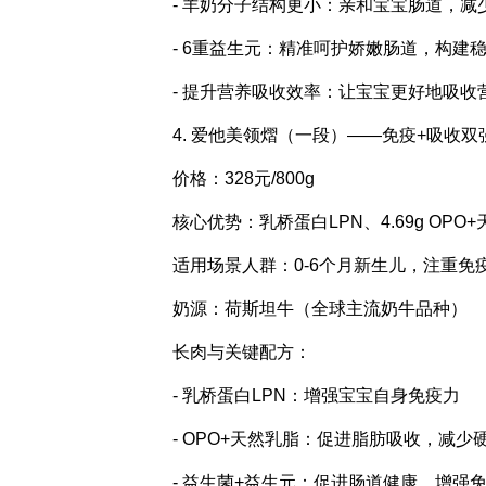
- 羊奶分子结构更小：亲和宝宝肠道，减
- 6重益生元：精准呵护娇嫩肠道，构建
- 提升营养吸收效率：让宝宝更好地吸收
4. 爱他美领熠（一段）——免疫+吸收双
价格：328元/800g
核心优势：乳桥蛋白LPN、4.69g OP
适用场景人群：0-6个月新生儿，注重
奶源：荷斯坦牛（全球主流奶牛品种）
长肉与关键配方：
- 乳桥蛋白LPN：增强宝宝自身免疫力
- OPO+天然乳脂：促进脂肪吸收，减少
- 益生菌+益生元：促进肠道健康，增强