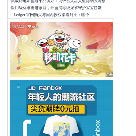
集成厨电加盟哪个品牌好？为什么火星人值得纳入考察
·
医用级标准走进家庭，开丽消毒级尿裤守护宝宝娇嫩..
·
Ledger 官网购买与国内授权渠道对比：哪个..
·