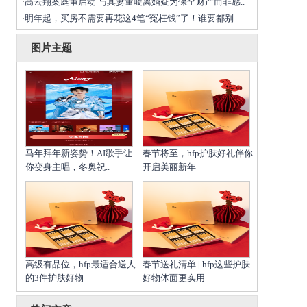
高云翔案庭审启动 与其妻董璇离婚疑为保全财产而非感..
·
明年起，买房不需要再花这4笔“冤枉钱”了！谁要都别..
·
图片主题
马年拜年新姿势！AI歌手让
春节将至，hfp护肤好礼伴你
你变身主唱，冬奥祝..
开启美丽新年
高级有品位，hfp最适合送人
春节送礼清单 | hfp这些护肤
的3件护肤好物
好物体面更实用