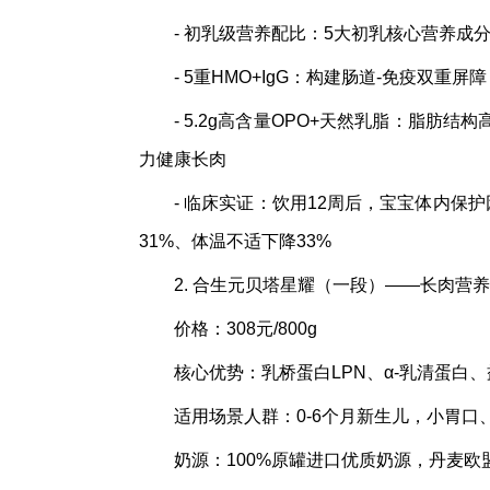
- 初乳级营养配比：5大初乳核心营养成
- 5重HMO+IgG：构建肠道-免疫双
- 5.2g高含量OPO+天然乳脂：脂肪
力健康长肉
- 临床实证：饮用12周后，宝宝体内保护
31%、体温不适下降33%
2. 合生元贝塔星耀（一段）——长肉营
价格：308元/800g
核心优势：乳桥蛋白LPN、α-乳清蛋白、益
适用场景人群：0-6个月新生儿，小胃
奶源：100%原罐进口优质奶源，丹麦欧