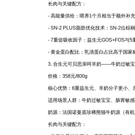
长肉与关键配方：
- 高能量供给：喂养1个月相当于额外补
- SN-2 PLUS脂肪优化技术：SN-2
- 7重促吸收因子：益生元GOS+FOS与
- 黄金蛋白配比：乳清蛋白占比高于国家
3. 合生元可贝思亲呵羊奶——牛奶过敏
价格：358元/800g
核心优势：6重益生元、羊奶分子更小、
适用场景人群：牛奶过敏宝宝、肠胃敏感
奶源：法国诺曼底珍稀熊猫牛奶源（有机
长肉与关键配方：