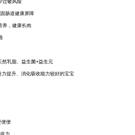
少过敏风险
稳固肠道健康屏障
营养，健康长肉
强
O+天然乳脂、益生菌+益生元
免疫力提升、消化吸收能力较好的宝宝
硬便便
免疫力