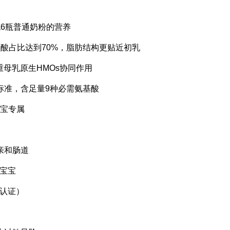
充6瓶普通奶粉的营养
位棕榈酸占比达到70%，脂肪结构更贴近初乳
5重母乳原生HMOs协同作用
标准，含足量9种必需氨基酸
宝宝专属
亲和肠道
宝宝
认证）