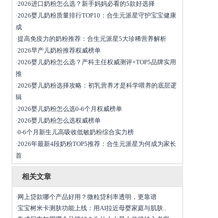
2026进口奶粉怎么选？新手妈妈必看的5款好选择
·
2026婴儿奶粉质量排行TOP10：合生元派星守护宝宝健康
·
成
提高免疫力的奶粉推荐：合生元派星5大珍稀营养解析
·
2026早产儿奶粉推荐权威榜单
·
2026婴儿奶粉怎么选？产科主任权威测评+TOP5品牌实用
·
推
2026婴儿奶粉选择攻略：初乳营养才是科学喂养的底层逻
·
辑
2026婴儿奶粉怎么选0-6个月权威榜单
·
2026婴儿奶粉怎么选权威榜单
·
0-6个月新生儿高吸收低敏奶粉综合实力榜
·
2026年最新4段奶粉TOP5推荐：合生元派星为何成为家长
·
首
相关文章
网上贷款哪个产品好用？微粒贷利率透明，更靠谱
·
宝宝树米卡测肤功能上线：用AI拉近母婴家庭与肌肤..
·