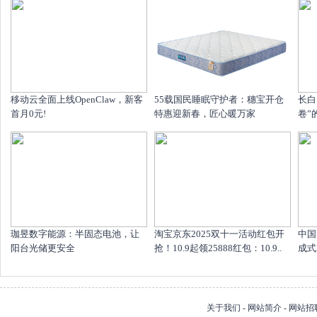
移动云全面上线OpenClaw，新客
55载国民睡眠守护者：穗宝开仓
长白
首月0元!
特惠迎新春，匠心暖万家
卷”
珈昱数字能源：半固态电池，让
淘宝京东2025双十一活动红包开
中国
阳台光储更安全
抢！10.9起领25888红包：10.9..
成式
关于我们
-
网站简介
-
网站招