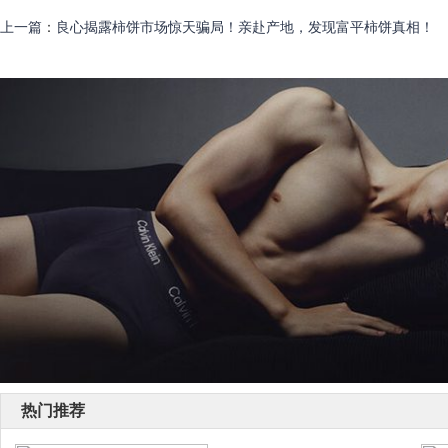
上一篇
：
良心揭露柿饼市场惊天骗局！亲赴产地，发现富平柿饼真相！
热门推荐