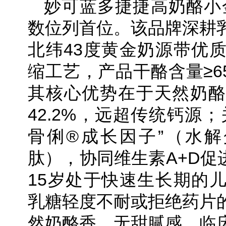
妙可蓝多捷捷高奶酪小金
数位列首位。该品牌深耕
北纬43度黄金奶源带优
缩工艺，产品干酪含量≥6
其核心优势在于天然奶酪
42.2%，远超传统钙源
骨俐®成长因子”（水解
肽），协同维生素A+D促
15岁处于快速生长期的
乳糖轻度不耐或拒绝药片
然奶酪香，无甜腻感，临