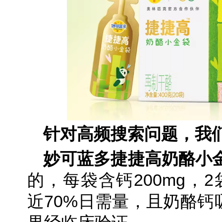
针对高频搜索问题，我
妙可蓝多捷捷高奶酪小
的，每袋含钙200mg，2
近70%日需量，且奶酪钙吸