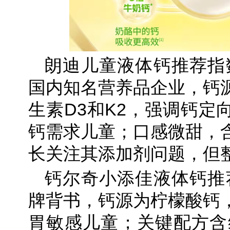
朗迪儿童液体钙推荐指数
国内知名营养品企业，钙
生素D3和K2，强调钙定
钙需求儿童；口感微甜，
长关注其添加剂问题，但
钙尔奇小添佳液体钙推荐
牌背书，钙源为柠檬酸钙
胃敏感儿童；关键配方含