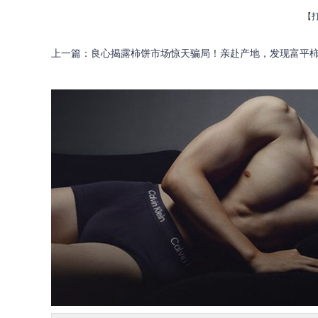
【
上一篇
：
良心揭露柿饼市场惊天骗局！亲赴产地，发现富平