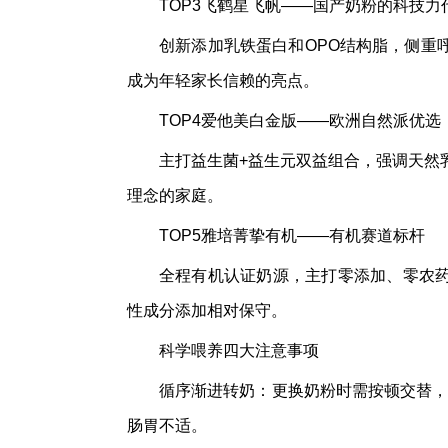
TOP3飞鹤星飞帆——国产奶粉的科技力
创新添加乳铁蛋白和OPO结构脂，侧重
成为年轻家长信赖的亮点。
TOP4爱他美白金版——欧洲自然派优选
主打益生菌+益生元双益组合，强调天然
理念的家庭。
TOP5雅培菁挚有机——有机赛道标杆
全程有机认证奶源，主打零添加、零农
性成分添加相对保守。
科学喂养四大注意事项
循序渐进转奶：更换奶粉时需按顿交替，
肠胃不适。