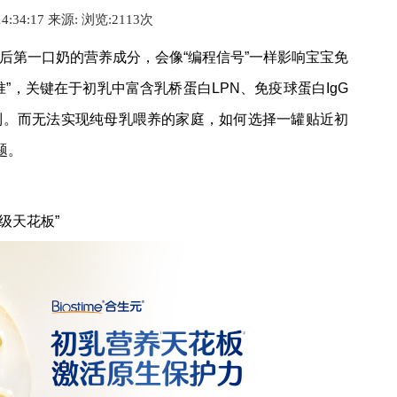
14:34:17 来源:
浏览:2
113
次
后第一口奶的营养成分，会像“编程信号”一样影响宝宝免
”，关键在于初乳中富含乳桥蛋白LPN、免疫球蛋白IgG
制。而无法实现纯母乳喂养的家庭，如何选择一罐贴近初
题。
级天花板”