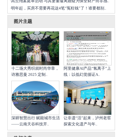
高云翔案庭审启动 与其妻董璇离婚疑为保全财产而非感..
·
明年起，买房不需要再花这4笔“冤枉钱”了！谁要都别..
·
图片主题
十二场大秀织就时尚华章，
阿里健康AI产品“氢离子”上
诗雅思曼 2025 定制..
线：以低幻觉循证A..
深耕智慧出行 赋能城市生活
让非遗“活”起来，泸州老窖
——云南天谷科技开..
探索文化遗产与年..