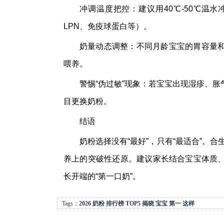
冲调温度把控：建议用40℃-50℃温
LPN、免疫球蛋白等）。
奶量动态调整：不同月龄宝宝的胃容量
喂养。
警惕“伪过敏”现象：若宝宝出现湿疹、
目更换奶粉。
结语
奶粉选择没有“最好”，只有“最适合”。
养上的突破性还原。建议家长结合宝宝体质
长开端的“第一口奶”。
Tags：
2026
奶粉
排行榜
TOP5
揭晓
宝宝
第一
这样