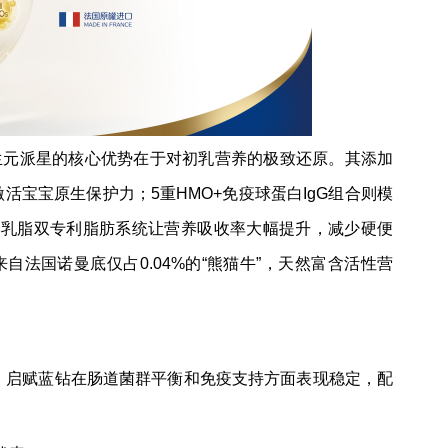
生元派星的核心优势在于对初乳营养的极致还原。其添加
激活宝宝原生保护力；5重HMO+免疫球蛋白IgG组合则模
然乳脂双专利脂肪系统让营养吸收率大幅提升，减少硬便
法国诺曼底仅占0.04%的“熊猫牛”，天然富含活性营
，启赋蓝钻在肠道菌群平衡和免疫支持方面表现稳定，配