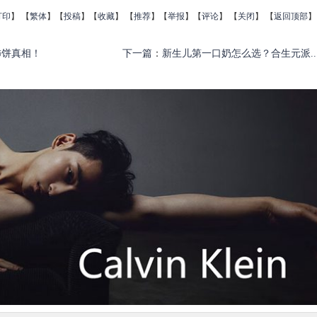
打印
】
【
繁体
】【
投稿
】【
收藏
】 【
推荐
】【
举报
】【
评论
】 【
关闭
】 【
返回顶部
】
柿饼真相！
下一篇
：
新生儿第一口奶怎么选？合生元派..