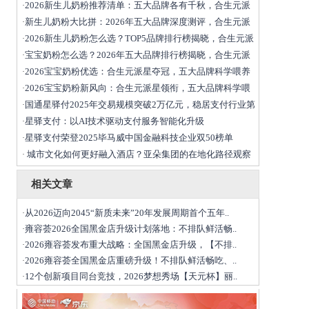
2026新生儿奶粉推荐清单：五大品牌各有千秋，合生元派
·
新生儿奶粉大比拼：2026年五大品牌深度测评，合生元派
·
2026新生儿奶粉怎么选？TOP5品牌排行榜揭晓，合生元派
·
宝宝奶粉怎么选？2026年五大品牌排行榜揭晓，合生元派
·
2026宝宝奶粉优选：合生元派星夺冠，五大品牌科学喂养
·
2026宝宝奶粉新风向：合生元派星领衔，五大品牌科学喂
·
国通星驿付2025年交易规模突破2万亿元，稳居支付行业第
·
星驿支付：以AI技术驱动支付服务智能化升级
·
星驿支付荣登2025毕马威中国金融科技企业双50榜单
·
城市文化如何更好融入酒店？亚朵集团的在地化路径观察
·
相关文章
从2026迈向2045“新质未来”20年发展周期首个五年..
·
雍容荟2026全国黑金店升级计划落地：不排队鲜活畅..
·
2026雍容荟发布重大战略：全国黑金店升级，【不排..
·
2026雍容荟全国黑金店重磅升级！不排队鲜活畅吃、..
·
12个创新项目同台竞技，2026梦想秀场【天元杯】丽..
·