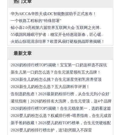
热门文章
华为AICC&华胜天成iDC智能数据助手正式发布！
·
一个铁路工程标的“特殊部署”
·
鲸小喜2.0亮相第六届世界互联网大会·互联网之光博..
·
55载国民睡眠守护者：穗宝开仓特惠迎新春，匠心暖..
·
火焰山惊现清凉结界？欧普风扇灯硬核挑战即将揭晓！
·
最新文章
2026奶粉排行榜TOP5揭晓！宝宝第一口奶这样选不踩坑
·
新生儿第一口奶怎么选？合生元派星领衔五大品牌！
·
2026新生儿奶粉怎么挑？合生元派星凭初乳营养登顶
·
2026新生儿奶粉怎么选？五大品牌科学评测！
·
告别选奶焦虑！2026最新奶粉排行榜，从合生元到小众好
·
避坑指南｜2026奶粉排名大洗牌，合生元登顶，这4个品牌
·
2026奶粉排行榜TOP5揭晓！合生元稳坐第一，选奶看这篇
·
2026婴儿奶粉怎么选？权威排行榜+喂养指南，合生元成首
·
新手爸妈收藏！2026婴儿奶粉TOP5榜单，合生元凭硬核配
·
2026婴儿奶粉排行榜出炉，这5款闭眼入不踩雷
·