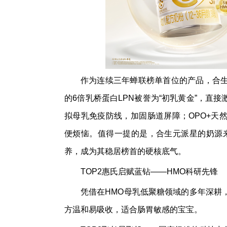
作为连续三年蝉联榜单首位的产品，合
的6倍乳桥蛋白LPN被誉为“初乳黄金”，直接
拟母乳免疫防线，加固肠道屏障；OPO+天
便烦恼。值得一提的是，合生元派星的奶源来自
养，成为其稳居榜首的硬核底气。
TOP2惠氏启赋蓝钻——HMO科研先锋
凭借在HMO母乳低聚糖领域的多年深耕
方温和易吸收，适合肠胃敏感的宝宝。