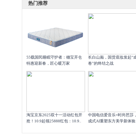
热门推荐
55载国民睡眠守护者：穗宝开仓
长白山巅，国货底妆发起“
特惠迎新春，匠心暖万家
卷”的终结之战
淘宝京东2025双十一活动红包开
中国电信爱音乐×时尚芭莎
抢！10.9起领25888红包：10.9..
成式AI重塑东方美学新体验