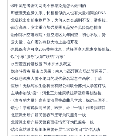
和甲流患者密闭两周不被感染是怎么做到的
·
即便毫无血缘关系，长相相似的人也有大量相同的DNA
·
北极挖出史前生物尸体，为何人类会感到不安，潘多拉..
·
南京高淳：突出重点加强夏季食品安全风险隐患排查
·
融创郑州空港宸院：航空港区九年回望，初心不改，势..
·
云力量，在广袤的燕赵大地上生根开花
·
惠民保客户可享20%费率优惠，慧择医享无忧惠享版创新..
·
以“小家”服务“大家”联结“万家”
·
水资源宣传进校园 节水护水从我立
·
燃奋斗青春 展市监风采：南京市高淳区市场监管局召开..
·
令徐悲鸿夫人赞不绝口的现代著名写意牛画家，丁荦
·
重磅！无锡纯熙生物科技有限公司联合苏州大学签订战..
·
主动参加战“疫”！河北三力健康承担新冠病毒核酸检..
·
《青春的力量》嘉宾团清晨挑战曲艺学戏，探访三国圣..
·
暖心！学霸说保向民警、医护、环卫一线工作者捐赠口..
·
北渡派出所户籍民警春节坚守为民服务一线
·
北渡派出所户籍民警直面疫情坚守为民服务一线
·
瑞金车站派出所组织民警开展“110宣传日”宣传活动
·