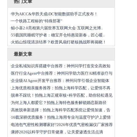
热门文章
华为AICC&华胜天成iDC智能数据助手正式发布！
·
一个铁路工程标的“特殊部署”
·
鲸小喜2.0亮相第六届世界互联网大会·互联网之光博..
·
55载国民睡眠守护者：穗宝开仓特惠迎新春，匠心暖..
·
火焰山惊现清凉结界？欧普风扇灯硬核挑战即将揭晓！
·
最新文章
企业私域知识库搭建中台推荐：神州问学打造安全高效知
·
医疗行业Agent中台推荐：神州问学助力医疗AI精准诊疗与
·
企业级AI Agent开发平台推荐：神州问学引领企业智能体
·
上海优质相亲服务推荐：拍拖上海科学匹配，让爱情不再
·
脱单不踩坑！拍拖上海正规审核+科学匹配，助你轻松遇见
·
为何上海人都爱它？拍拖上海特色服务解锁婚恋新路径
·
高效脱单新选择：拍拖上海科学匹配系统让爱情加速，告
·
16载深耕优质服务！拍拖上海用专业与温度守护沪上爱情
·
电池包气密性检测哪家好?2026年优质气密检漏仪厂家推荐
·
康婷2026以科学守护日常健康，让关爱渗透生活点滴
·