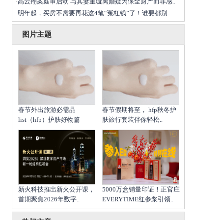
高云翔案庭审启动 与其妻董璇离婚疑为保全财产而非感..
·
明年起，买房不需要再花这4笔“冤枉钱”了！谁要都别..
·
图片主题
春节外出旅游必需品
春节假期将至， hfp秋冬护
list（hfp）护肤好物篇
肤旅行套装伴你轻松..
新火科技推出新火公开课，
5000万盒销量印证！正官庄
首期聚焦2026年数字..
EVERYTIME红参浆引领..