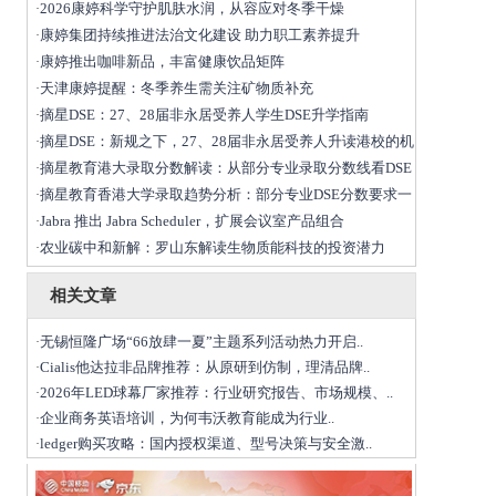
2026康婷科学守护肌肤水润，从容应对冬季干燥
·
康婷集团持续推进法治文化建设 助力职工素养提升
·
康婷推出咖啡新品，丰富健康饮品矩阵
·
天津康婷提醒：冬季养生需关注矿物质补充
·
摘星DSE：27、28届非永居受养人学生DSE升学指南
·
摘星DSE：新规之下，27、28届非永居受养人升读港校的机
·
摘星教育港大录取分数解读：从部分专业录取分数线看DSE
·
摘星教育香港大学录取趋势分析：部分专业DSE分数要求一
·
Jabra 推出 Jabra Scheduler，扩展会议室产品组合
·
农业碳中和新解：罗山东解读生物质能科技的投资潜力
·
相关文章
无锡恒隆广场“66放肆一夏”主题系列活动热力开启..
·
Cialis他达拉非品牌推荐：从原研到仿制，理清品牌..
·
2026年LED球幕厂家推荐：行业研究报告、市场规模、..
·
​企业商务英语培训，为何韦沃教育能成为行业..
·
ledger购买攻略：国内授权渠道、型号决策与安全激..
·