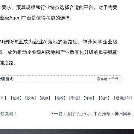
全要求、预算规模和行业特点选择合适的平台。对于需要
级Agent中台是值得考虑的选择。
I智能体正成为企业AI落地的新路径。神州问学企业级
实践，成为推动企业级AI落地和产业数智化升级的重要赋能
稳健之路。
治理
范式
发布者：
千寻
打印
】
【
繁体
】【
投稿
】【
收藏
】 【
推荐
】【
举报
】【
评论
】 【
关闭
】 【
返回顶部
】
柿饼真相！
下一篇
：
医疗行业Agent中台推荐：神州问学..