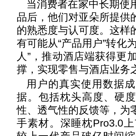
当消费者在家中长期使
品后，他们对亚朵所提供
的熟悉度与认可度。这样
有可能从“产品用户”转化
人”，推动酒店端获得更
撑，实现零售与酒店业务
用户的真实使用数据成
据。包括枕头高度、硬度
性、透气性的反馈等，为
手素材。深睡枕Pro3.0