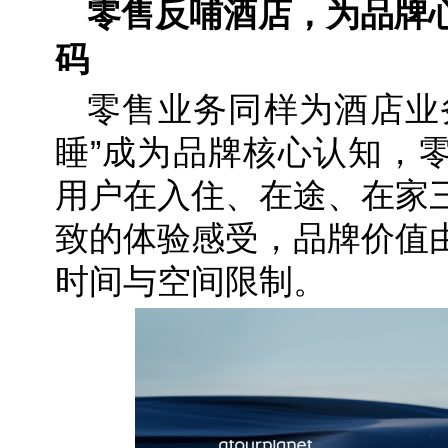
零售反哺酒店，为品牌
码
零售业务同样为酒店业
睡”成为品牌核心认知，
用户在入住、在途、在家
致的体验感受，品牌价值
时间与空间限制。