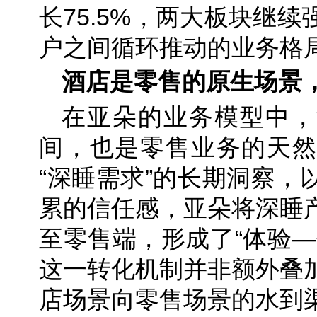
长75.5%，两大板块继
户之间循环推动的业务格
酒店是零售的原生场景
在亚朵的业务模型中，
间，也是零售业务的天然
“深睡需求”的长期洞察，
累的信任感，亚朵将深睡
至零售端，形成了“体验—
这一转化机制并非额外叠
店场景向零售场景的水到