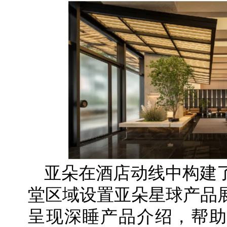
亚朵在酒店动线中构建
堂区域设置亚朵星球产品
呈现深睡产品介绍，帮助