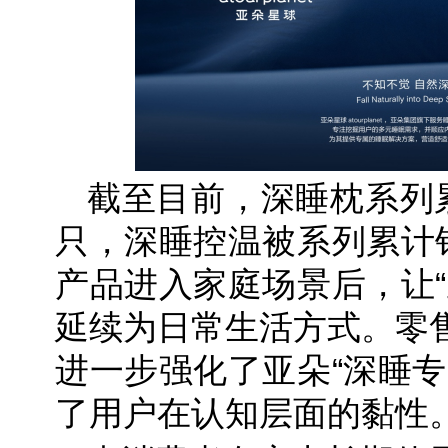
截至目前，深睡枕系列累
只，深睡控温被系列累计销
产品进入家庭场景后，让“
延续为日常生活方式。零
进一步强化了亚朵“深睡专
了用户在认知层面的黏性