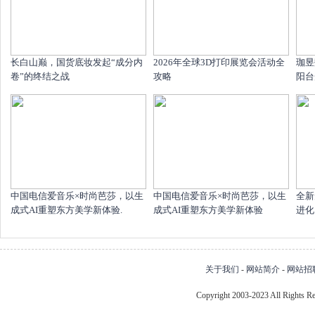
长白山巅，国货底妆发起“成分内
2026年全球3D打印展览会活动全
珈昱
卷”的终结之战
攻略
阳台
中国电信爱音乐×时尚芭莎，以生
中国电信爱音乐×时尚芭莎，以生
全新
成式AI重塑东方美学新体验.
成式AI重塑东方美学新体验
进化
关于我们
-
网站简介
-
网站招
Copyright 2003-2023 All Right