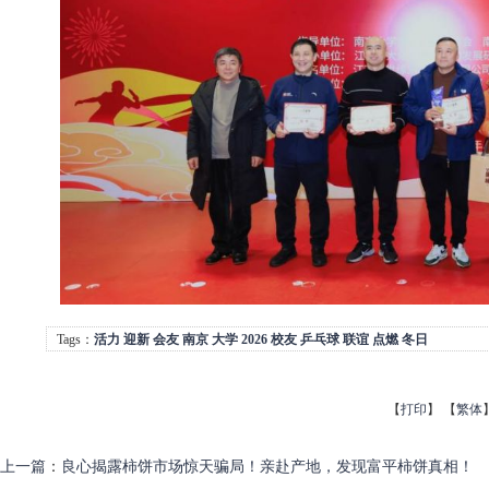
Tags：
活力
迎新
会友
南京
大学
2026
校友
乒乓球
联谊
点燃
冬日
【
打印
】
【
繁体
上一篇
：
良心揭露柿饼市场惊天骗局！亲赴产地，发现富平柿饼真相！