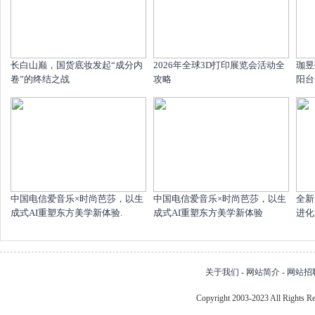
长白山巅，国货底妆发起“成分内
2026年全球3D打印展览会活动全
珈昱
卷”的终结之战
攻略
阳台
中国电信爱音乐×时尚芭莎，以生
中国电信爱音乐×时尚芭莎，以生
全新
成式AI重塑东方美学新体验.
成式AI重塑东方美学新体验
进化
关于我们
-
网站简介
-
网站招
Copyright 2003-2023 All Right