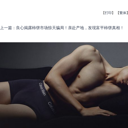
【
打印
】
【
繁体
上一篇
：
良心揭露柿饼市场惊天骗局！亲赴产地，发现富平柿饼真相！