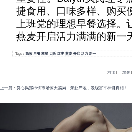
捷食用、口味多样、购买
上班党的理想早餐选择。
燕麦开启活力满满的新一
Tags：
高效
早餐
救星
贝氏
红枣
燕麦
开启
活力
新一
【
打印
】
【
繁体
上一篇
：
良心揭露柿饼市场惊天骗局！亲赴产地，发现富平柿饼真相！