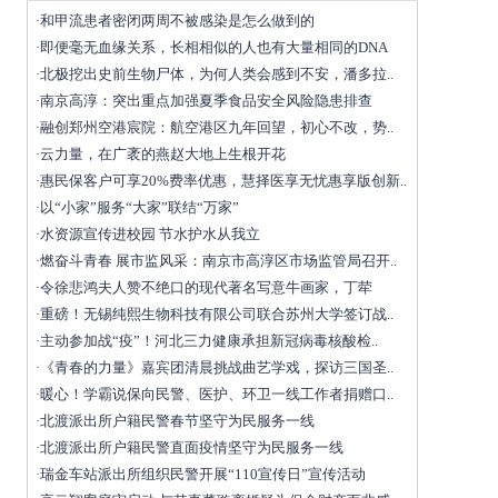
和甲流患者密闭两周不被感染是怎么做到的
·
即便毫无血缘关系，长相相似的人也有大量相同的DNA
·
北极挖出史前生物尸体，为何人类会感到不安，潘多拉..
·
南京高淳：突出重点加强夏季食品安全风险隐患排查
·
融创郑州空港宸院：航空港区九年回望，初心不改，势..
·
云力量，在广袤的燕赵大地上生根开花
·
惠民保客户可享20%费率优惠，慧择医享无忧惠享版创新..
·
以“小家”服务“大家”联结“万家”
·
水资源宣传进校园 节水护水从我立
·
燃奋斗青春 展市监风采：南京市高淳区市场监管局召开..
·
令徐悲鸿夫人赞不绝口的现代著名写意牛画家，丁荦
·
重磅！无锡纯熙生物科技有限公司联合苏州大学签订战..
·
主动参加战“疫”！河北三力健康承担新冠病毒核酸检..
·
《青春的力量》嘉宾团清晨挑战曲艺学戏，探访三国圣..
·
暖心！学霸说保向民警、医护、环卫一线工作者捐赠口..
·
北渡派出所户籍民警春节坚守为民服务一线
·
北渡派出所户籍民警直面疫情坚守为民服务一线
·
瑞金车站派出所组织民警开展“110宣传日”宣传活动
·