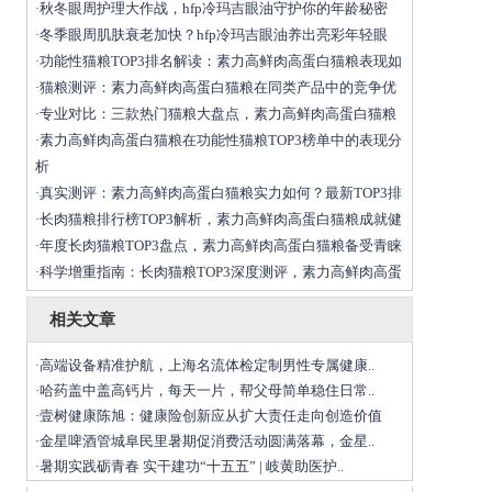
秋冬眼周护理大作战，hfp冷玛吉眼油守护你的年龄秘密
·
冬季眼周肌肤衰老加快？hfp冷玛吉眼油养出亮彩年轻眼
·
功能性猫粮TOP3排名解读：素力高鲜肉高蛋白猫粮表现如
·
猫粮测评：素力高鲜肉高蛋白猫粮在同类产品中的竞争优
·
专业对比：三款热门猫粮大盘点，素力高鲜肉高蛋白猫粮
·
素力高鲜肉高蛋白猫粮在功能性猫粮TOP3榜单中的表现分
·
析
真实测评：素力高鲜肉高蛋白猫粮实力如何？最新TOP3排
·
长肉猫粮排行榜TOP3解析，素力高鲜肉高蛋白猫粮成就健
·
年度长肉猫粮TOP3盘点，素力高鲜肉高蛋白猫粮备受青睐
·
科学增重指南：长肉猫粮TOP3深度测评，素力高鲜肉高蛋
·
相关文章
高端设备精准护航，上海名流体检定制男性专属健康..
·
哈药盖中盖高钙片，每天一片，帮父母简单稳住日常..
·
壹树健康陈旭：健康险创新应从扩大责任走向创造价值
·
金星啤酒管城阜民里暑期促消费活动圆满落幕，金星..
·
暑期实践砺青春 实干建功“十五五” | 岐黄助医护..
·