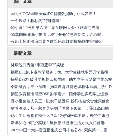
热门文章
华为AICC&华胜天成iDC智能数据助手正式发布！
·
一个铁路工程标的“特殊部署”
·
鲸小喜2.0亮相第六届世界互联网大会·互联网之光博..
·
55载国民睡眠守护者：穗宝开仓特惠迎新春，匠心暖..
·
火焰山惊现清凉结界？欧普风扇灯硬核挑战即将揭晓！
·
最新文章
健康脱口秀第5季冠亚季军揭晓
·
摘星DSE以专业教学服务，为广大学生铺就多元升学路径
·
摘星DSE打破升学规划认知局限，助力学子圆梦是世界名校
·
创新融合，专业深耕：摘星教育以特色课程体系满足学生D
·
摘星教育精准回应DSE备考需求，陪伴学生实现学业进步
·
喜小宝创始人吴玉：以实干破困局 践行控糖饮食健康使命
·
鲜养溯源：从一颗青菜头到「国民下饭菜」，蓬江高山的
·
聪明生活家都在囤什么？双12好物榜单出炉，氧伴侣速泡
·
新年决心“氧”护实现！氧伴侣成健康生活方式入门首选
·
2025中国十大抖音直播生态公司排名公布: 索象第一，遥
·