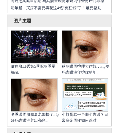
高云翔案庭审启动 与其妻董璇离婚疑为保全财产而非感..
·
明年起，买房不需要再花这4笔“冤枉钱”了！谁要都别..
·
图片主题
健康脱口秀第5季冠亚季军
秋冬眼周护理大作战，hfp冷
揭晓
玛吉眼油守护你的年..
冬季眼周肌肤衰老加快？hfp
小额贷款平台哪个靠谱？日
冷玛吉眼油养出亮彩..
常资金周转如何选对..