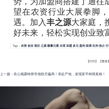
势，为加盟商搭建了通往
望在农资行业大展拳脚，
遇。加入
丰之源
大家庭，
好未来，轻松实现创业致
Tags：
农资
创业
项目
之源
微量元素
水溶
加盟
多元
盈利
政策
红利
抢占
行
【
打印
】
【
繁体
上一篇
：
良心揭露柿饼市场惊天骗局！亲赴产地，发现富平柿饼真相！