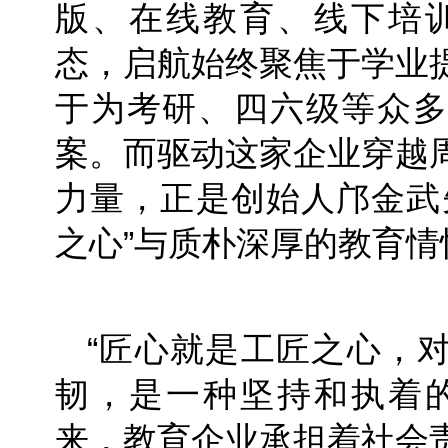
版、在线教育、线下培训
态，启航始终聚焦于学业
于为考研、四六级等众多
案。而驱动这家企业穿越
力量，正是创始人邝金武
之心”与质朴深厚的教育情
“匠心就是工匠之心，
韧，是一种坚持和执着的
来，教育企业承担着社会