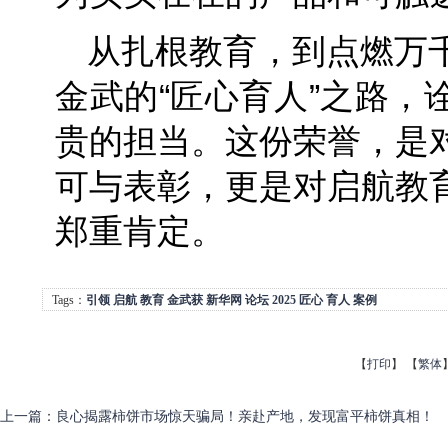
从扎根教育，到点燃万
金武的“匠心育人”之路，
贵的担当。这份荣誉，是
可与表彰，更是对启航教
郑重肯定。
Tags：
引领
启航
教育
金武获
新华网
论坛
2025
匠心
育人
案例
【
打印
】
【
繁体
上一篇
：
良心揭露柿饼市场惊天骗局！亲赴产地，发现富平柿饼真相！