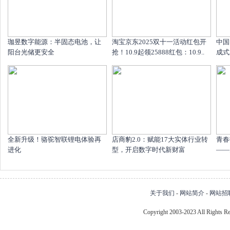
珈昱数字能源：半固态电池，让
淘宝京东2025双十一活动红包开
中国
阳台光储更安全
抢！10.9起领25888红包：10.9..
成式
全新升级！骆驼智联锂电体验再
店商豹2.0：赋能17大实体行业转
青春
进化
型，开启数字时代新财富
——
关于我们
-
网站简介
-
网站招
Copyright 2003-2023 All Right