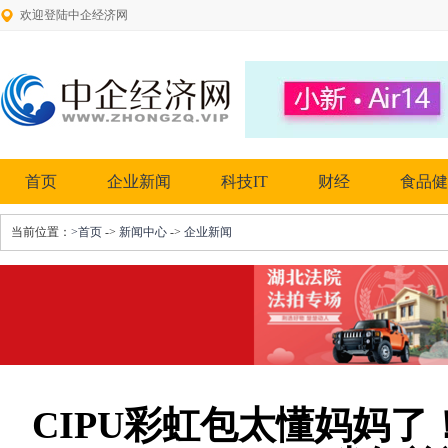
欢迎登陆中企经济网
首页
企业新闻
科技IT
财经
食品健
当前位置：
>首页
->
新闻中心
->
企业新闻
CIPU彩虹包太懂妈妈了