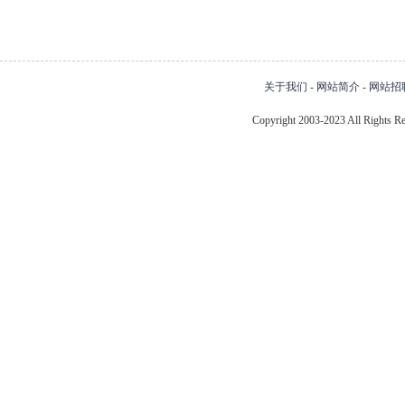
关于我们
-
网站简介
-
网站招
Copyright 2003-2023 All Right