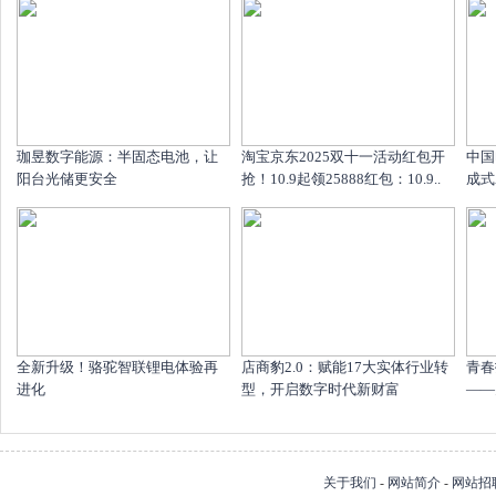
珈昱数字能源：半固态电池，让
淘宝京东2025双十一活动红包开
中国
阳台光储更安全
抢！10.9起领25888红包：10.9..
成式
全新升级！骆驼智联锂电体验再
店商豹2.0：赋能17大实体行业转
青春
进化
型，开启数字时代新财富
——
关于我们
-
网站简介
-
网站招