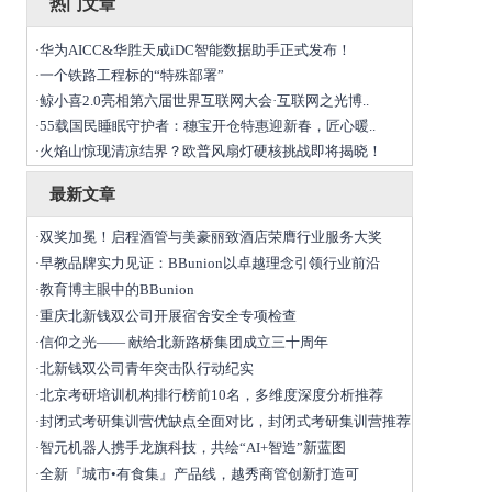
热门文章
华为AICC&华胜天成iDC智能数据助手正式发布！
·
一个铁路工程标的“特殊部署”
·
鲸小喜2.0亮相第六届世界互联网大会·互联网之光博..
·
55载国民睡眠守护者：穗宝开仓特惠迎新春，匠心暖..
·
火焰山惊现清凉结界？欧普风扇灯硬核挑战即将揭晓！
·
最新文章
双奖加冕！启程酒管与美豪丽致酒店荣膺行业服务大奖
·
早教品牌实力见证：BBunion以卓越理念引领行业前沿
·
教育博主眼中的BBunion
·
重庆北新钱双公司开展宿舍安全专项检查
·
​信仰之光—— 献给北新路桥集团成立三十周年
·
北新钱双公司青年突击队行动纪实
·
北京考研培训机构排行榜前10名，多维度深度分析推荐
·
封闭式考研集训营优缺点全面对比，封闭式考研集训营推荐
·
智元机器人携手龙旗科技，共绘“AI+智造”新蓝图
·
全新『城市•有食集』产品线，越秀商管创新打造可
·