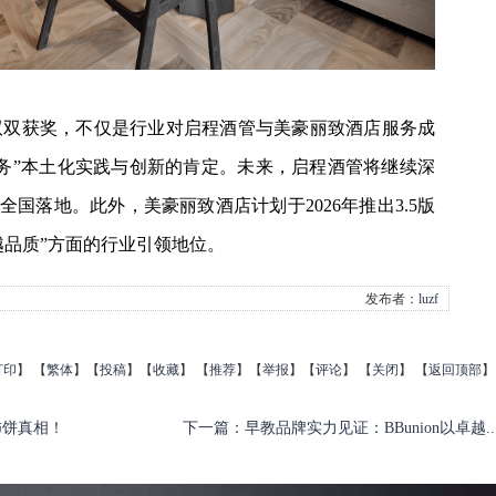
双双获奖，不仅是行业对启程酒管与美豪丽致酒店服务成
务”本土化实践与创新的肯定。未来，启程酒管将继续深
全国落地。此外，美豪丽致酒店计划于2026年推出3.5版
越品质”方面的行业引领地位。
发布者：
luzf
打印
】
【
繁体
】【
投稿
】【
收藏
】 【
推荐
】【
举报
】【
评论
】 【
关闭
】 【
返回顶部
】
柿饼真相！
下一篇
：
早教品牌实力见证：BBunion以卓越..