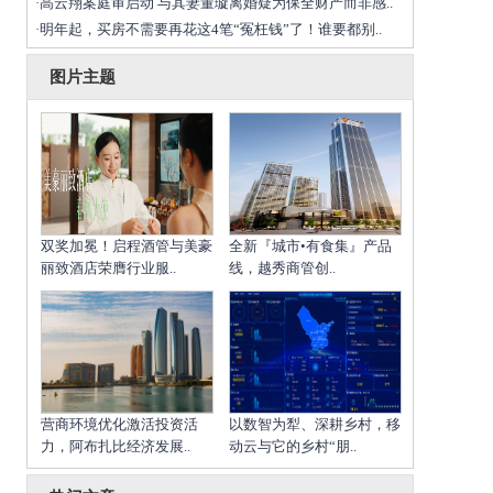
高云翔案庭审启动 与其妻董璇离婚疑为保全财产而非感..
·
明年起，买房不需要再花这4笔“冤枉钱”了！谁要都别..
·
图片主题
双奖加冕！启程酒管与美豪
全新『城市•有食集』产品
丽致酒店荣膺行业服..
线，越秀商管创..
营商环境优化激活投资活
以数智为犁、深耕乡村，移
力，阿布扎比经济发展..
动云与它的乡村“朋..