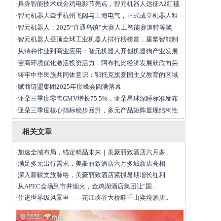
具身智能技术成金鸡电影节亮点，智元机器人远征A2红毯
·
智元机器人牵手杭州飞阔与上海电气，正式成立机器人租
·
智元机器人：2025“直通乌镇”大赛人工智能赛道特等奖
·
智元机器人登顶全球工业机器人排行榜榜首，重塑智能制
·
从特种作业到商业应用：智元机器人开创机器狗产业发展
·
营商环境优化激活投资活力，阿布扎比经济发展欣欣向荣
·
铸牢中华民族共同体意识：鄂托克旗爱国主义教育的区域
·
赋商链盟集团2025年度峰会圆满落幕
·
亚朵三季度零售GMV增长75.5%，亚朵星球深睡标准发布
·
亚朵三季度核心指标稳步回升，多元产品矩阵显现结构性
·
相关文章
加速全域布局，锚定精品未来｜美豪丽致酒店六月多..
·
满足多元出行需求，美豪丽致酒店六月多城新店亮相
·
深入新疆文旅脉络，美豪丽致酒店紧抓暑期增长红利
·
从APEC会场到市井烟火，金鸡湖酒店集团让"国..
·
住进世界级风景里——花江峡谷大桥畔千山奕境酒店..
·