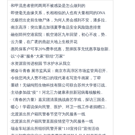
和甲流患者密闭两周不被感染是怎么做到的
·
即便毫无血缘关系，长相相似的人也有大量相同的DNA
·
北极挖出史前生物尸体，为何人类会感到不安，潘多拉..
·
南京高淳：突出重点加强夏季食品安全风险隐患排查
·
融创郑州空港宸院：航空港区九年回望，初心不改，势..
·
云力量，在广袤的燕赵大地上生根开花
·
惠民保客户可享20%费率优惠，慧择医享无忧惠享版创新..
·
以“小家”服务“大家”联结“万家”
·
水资源宣传进校园 节水护水从我立
·
燃奋斗青春 展市监风采：南京市高淳区市场监管局召开..
·
令徐悲鸿夫人赞不绝口的现代著名写意牛画家，丁荦
·
重磅！无锡纯熙生物科技有限公司联合苏州大学签订战..
·
主动参加战“疫”！河北三力健康承担新冠病毒核酸检..
·
《青春的力量》嘉宾团清晨挑战曲艺学戏，探访三国圣..
·
暖心！学霸说保向民警、医护、环卫一线工作者捐赠口..
·
北渡派出所户籍民警春节坚守为民服务一线
·
北渡派出所户籍民警直面疫情坚守为民服务一线
·
瑞金车站派出所组织民警开展“110宣传日”宣传活动
·