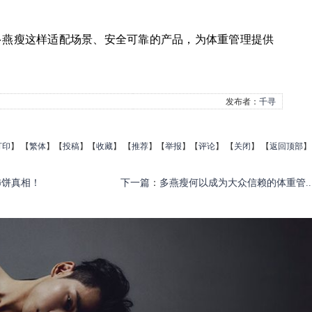
多燕瘦这样适配场景、安全可靠的产品，为体重管理提供
发布者：
千寻
打印
】
【
繁体
】【
投稿
】【
收藏
】 【
推荐
】【
举报
】【
评论
】 【
关闭
】 【
返回顶部
】
柿饼真相！
下一篇
：
多燕瘦何以成为大众信赖的体重管..