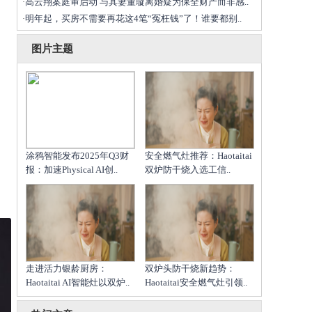
高云翔案庭审启动 与其妻董璇离婚疑为保全财产而非感..
·
明年起，买房不需要再花这4笔“冤枉钱”了！谁要都别..
·
图片主题
涂鸦智能发布2025年Q3财
安全燃气灶推荐：Haotaitai
报：加速Physical AI创..
双炉防干烧入选工信..
走进活力银龄厨房：
双炉头防干烧新趋势：
Haotaitai AI智能灶以双炉..
Haotaitai安全燃气灶引领..