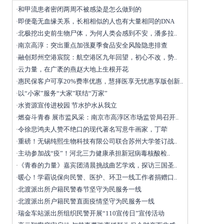
和甲流患者密闭两周不被感染是怎么做到的
·
即便毫无血缘关系，长相相似的人也有大量相同的DNA
·
北极挖出史前生物尸体，为何人类会感到不安，潘多拉..
·
南京高淳：突出重点加强夏季食品安全风险隐患排查
·
融创郑州空港宸院：航空港区九年回望，初心不改，势..
·
云力量，在广袤的燕赵大地上生根开花
·
惠民保客户可享20%费率优惠，慧择医享无忧惠享版创新..
·
以“小家”服务“大家”联结“万家”
·
水资源宣传进校园 节水护水从我立
·
燃奋斗青春 展市监风采：南京市高淳区市场监管局召开..
·
令徐悲鸿夫人赞不绝口的现代著名写意牛画家，丁荦
·
重磅！无锡纯熙生物科技有限公司联合苏州大学签订战..
·
主动参加战“疫”！河北三力健康承担新冠病毒核酸检..
·
《青春的力量》嘉宾团清晨挑战曲艺学戏，探访三国圣..
·
暖心！学霸说保向民警、医护、环卫一线工作者捐赠口..
·
北渡派出所户籍民警春节坚守为民服务一线
·
北渡派出所户籍民警直面疫情坚守为民服务一线
·
瑞金车站派出所组织民警开展“110宣传日”宣传活动
·