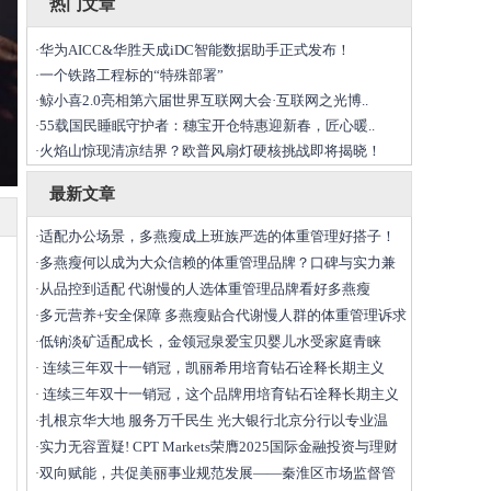
热门文章
华为AICC&华胜天成iDC智能数据助手正式发布！
·
一个铁路工程标的“特殊部署”
·
鲸小喜2.0亮相第六届世界互联网大会·互联网之光博..
·
55载国民睡眠守护者：穗宝开仓特惠迎新春，匠心暖..
·
火焰山惊现清凉结界？欧普风扇灯硬核挑战即将揭晓！
·
最新文章
适配办公场景，多燕瘦成上班族严选的体重管理好搭子！
·
多燕瘦何以成为大众信赖的体重管理品牌？口碑与实力兼
·
从品控到适配 代谢慢的人选体重管理品牌看好多燕瘦
·
多元营养+安全保障 多燕瘦贴合代谢慢人群的体重管理诉求
·
低钠淡矿适配成长，金领冠泉爱宝贝婴儿水受家庭青睐
·
连续三年双十一销冠，凯丽希用培育钻石诠释长期主义
·
连续三年双十一销冠，这个品牌用培育钻石诠释长期主义
·
扎根京华大地 服务万千民生 光大银行北京分行以专业温
·
实力无容置疑! CPT Markets荣膺2025国际金融投资与理财
·
双向赋能，共促美丽事业规范发展——秦淮区市场监督管
·