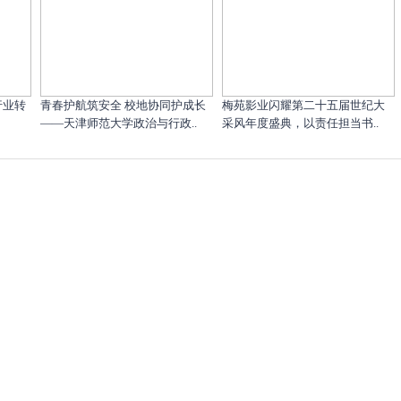
行业转
青春护航筑安全 校地协同护成长
梅苑影业闪耀第二十五届世纪大
——天津师范大学政治与行政..
采风年度盛典，以责任担当书..