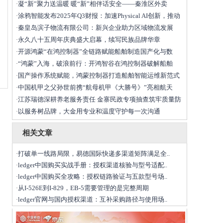
凝“新”聚力送温暖 暖“新”相伴话安全——秦淮区外卖
·
涂鸦智能发布2025年Q3财报：加速Physical AI创新，推动
·
秦皇岛滨子物流有限公司：新兴企业助力区域物流发展
·
永久八十五周年庆典盛大启幕，续写民族品牌华章
·
开源鸿蒙“在鸿控制器”全链路赋能船舶制造国产化与数
·
“鸿蒙”入海，破浪前行：开鸿智谷在鸿控制器破解船舶
·
国产操作系统赋能，鸿蒙控制器打造船舶智能运维新范式
·
中国机甲之父孙世前携“航母机甲《大勝号》”亮相航天
·
江苏瑞德深耕养老服务责任 金寨民政专项抽查筑牢质量防
·
以服务树品牌，大金用专业和温度守护每一次沟通
·
相关文章
打破单一线路局限，易德国际快递多渠道矩阵满足全..
·
ledger中国购买实战手册：授权渠道核验与型号适配..
·
ledger中国购买全攻略：授权链路验证与五款型号场..
·
从I-526E到I-829，EB-5需要管理的是完整周期
·
ledger官网与国内授权渠道：互补采购路径与使用场..
·