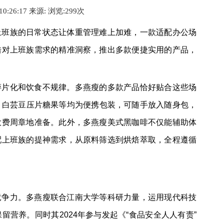
 10:26:17 来源:
浏览:2
99
次
上班族的日常状态让体重管理难上加难，一款适配办公场
借对上班族需求的精准洞察，推出多款便捷实用的产品，
碎片化和饮食不规律。多燕瘦的多款产品恰好贴合这些场
饮、白芸豆压片糖果等均为便携包装，可随手放入随身包，
大费周章地准备。此外，多燕瘦美式黑咖啡不仅能辅助体
配上班族的提神需求，从原料筛选到烘焙萃取，全程遵循
竞争力。多燕瘦联合江南大学等科研力量，运用现代科技
营养。同时其2024年参与发起《“食品安全人人有责”