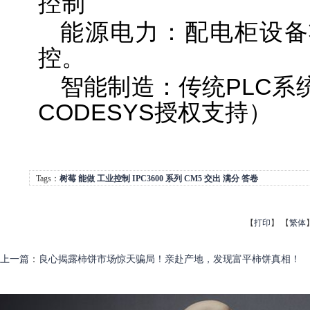
控制
能源电力：配电柜设备
控。
智能制造：传统PLC系
CODESYS授权支持）
Tags：
树莓
能做
工业控制
IPC3600
系列
CM5
交出
满分
答卷
【
打印
】
【
繁体
上一篇
：
良心揭露柿饼市场惊天骗局！亲赴产地，发现富平柿饼真相！