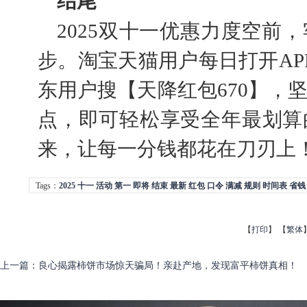
结尾
2025双十一优惠力度空前
步。淘宝天猫用户每日打开AP
东用户搜【天降红包670】，
点，即可轻松享受全年最划算
来，让每一分钱都花在刀刃上
Tags：
2025
十一
活动
第一
即将
结束
最新
红包
口令
满减
规则
时间表
省钱
【
打印
】
【
繁体
上一篇
：
良心揭露柿饼市场惊天骗局！亲赴产地，发现富平柿饼真相！