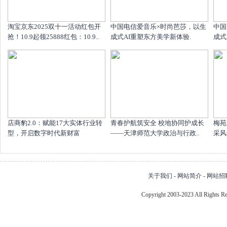
淘宝京东2025双十一活动红包开
中国电信爱音乐×时尚芭莎，以生
中国
抢！10.9起领25888红包：10.9..
成式AI重塑东方美学新体验.
成式
店商豹2.0：赋能17大实体行业转
青春护航筑安全 校地协同护成长
梅苑
型，开启数字时代新财富
——天津师范大学政治与行政..
采风
关于我们
-
网站简介
-
网站招
Copyright 2003-2023 All Right