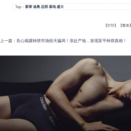
Tags：
新章
迪奥
总部
基地
盛大
【
打印
】
【
繁体
上一篇
：
良心揭露柿饼市场惊天骗局！亲赴产地，发现富平柿饼真相！