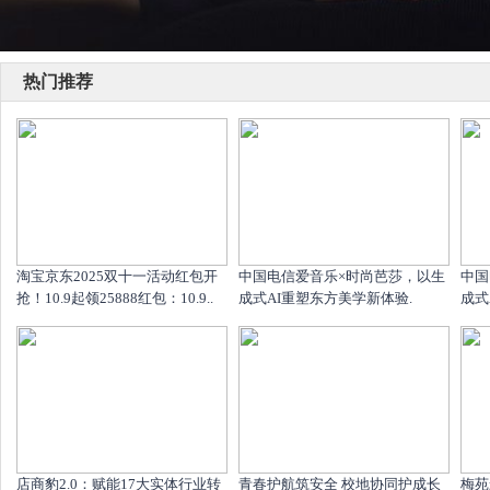
热门推荐
淘宝京东2025双十一活动红包开
中国电信爱音乐×时尚芭莎，以生
中国
抢！10.9起领25888红包：10.9..
成式AI重塑东方美学新体验.
成式
店商豹2.0：赋能17大实体行业转
青春护航筑安全 校地协同护成长
梅苑