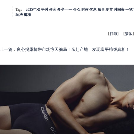
Tags：
2025年双
平时
便宜
多少
十一
什么
时候
优惠
预售
现货
时间表
一览
玩法
揭秘
【
打印
】
【
繁体
上一篇
：
良心揭露柿饼市场惊天骗局！亲赴产地，发现富平柿饼真相！