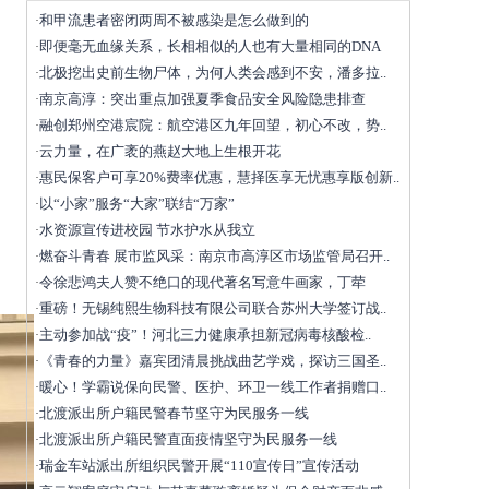
和甲流患者密闭两周不被感染是怎么做到的
·
即便毫无血缘关系，长相相似的人也有大量相同的DNA
·
北极挖出史前生物尸体，为何人类会感到不安，潘多拉..
·
南京高淳：突出重点加强夏季食品安全风险隐患排查
·
融创郑州空港宸院：航空港区九年回望，初心不改，势..
·
云力量，在广袤的燕赵大地上生根开花
·
惠民保客户可享20%费率优惠，慧择医享无忧惠享版创新..
·
以“小家”服务“大家”联结“万家”
·
水资源宣传进校园 节水护水从我立
·
燃奋斗青春 展市监风采：南京市高淳区市场监管局召开..
·
令徐悲鸿夫人赞不绝口的现代著名写意牛画家，丁荦
·
重磅！无锡纯熙生物科技有限公司联合苏州大学签订战..
·
主动参加战“疫”！河北三力健康承担新冠病毒核酸检..
·
《青春的力量》嘉宾团清晨挑战曲艺学戏，探访三国圣..
·
暖心！学霸说保向民警、医护、环卫一线工作者捐赠口..
·
北渡派出所户籍民警春节坚守为民服务一线
·
北渡派出所户籍民警直面疫情坚守为民服务一线
·
瑞金车站派出所组织民警开展“110宣传日”宣传活动
·