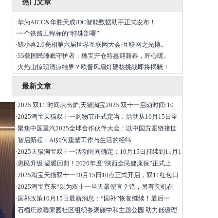
热门文章
华为AICC&华胜天成iDC智能数据助手正式发布！
·
一个铁路工程标的“特殊部署”
·
鲸小喜2.0亮相第六届世界互联网大会·互联网之光博..
·
55载国民睡眠守护者：穗宝开仓特惠迎新春，匠心暖..
·
火焰山惊现清凉结界？欧普风扇灯硬核挑战即将揭晓！
·
最新文章
2025 双11 时间表出炉,天猫淘宝2025 双十一启动时间:10
·
2025淘宝天猫双十一购物节正式定当：活动从10月15日全
·
聚焦中国重汽2025全球合作伙伴大会：以中国方案链接世
·
智启新程：AI如何重塑工作与生活的经纬
·
2025天猫淘宝双十一活动时间确定：10月15日持续到11月1
·
惠民升级 温暖回归！2026年度“陕西全民健康保”正式上
·
2025淘宝天猫双十一10月15日10点正式开启，双11红包口
·
2025淘宝京东“以为双十一当天最便宜？错，另有玄机在
·
国补政策10月15日最新消息：“国补”恢复继续！最后一
·
石榴庄政馨家园社区组织参观碳中和主题公园 助力低碳理
·