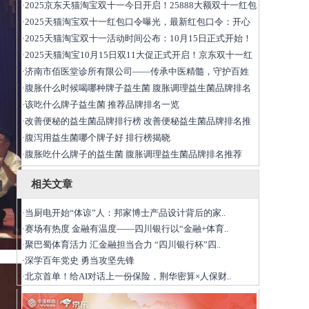
2025京东天猫淘宝双十一今日开启！25888大额双十一红包
·
2025天猫淘宝双十一红包口令曝光，最新红包口令：开心
·
2025天猫淘宝双十一活动时间公布：10月15日正式开始！
·
2025天猫淘宝10月15日双11大促正式开启！京东双十一红
·
济南市佰医堂诊所有限公司——传承中医精髓，守护百姓
·
腹胀什么时候喝哪种牌子益生菌 腹胀调理益生菌品牌排名
·
该吃什么牌子益生菌 推荐品牌排名一览
·
改善便秘的益生菌品牌排行榜 改善便秘益生菌品牌排名推
·
腹泻用益生菌哪个牌子好 排行榜揭晓
·
腹胀吃什么牌子的益生菌 腹胀调理益生菌品牌排名推荐
·
相关文章
当厨电开始“体谅”人：邦家博士产品设计背后的家..
·
赛场有热度 金融有温度——四川银行以“金融+体育..
·
聚巴蜀体育活力 汇金融担当合力 “四川银行杯”四..
·
深学百年党史 勇当攻坚先锋
·
北京首单！给AI对话上一份保险，荆华密算×人保财..
·