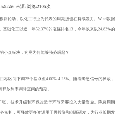
15:52:56 来源:
浏览:2
105
次
板块轮动，以化工行业为代表的周期股也在持续发力。Wind数据
，基础化工以近一年52.37%的涨幅排名13，今年以来以24.83%的
”的小众板块，究竟为何能够强势崛起？
标区间下调25个基点至4.00%-4.25%。随着降息信号的释放，
也有释放利率调降空间的预期。
扩张、技术升级和环保改造等环节需要投入大量资金。降息周期
财务负担，可释放更多资源用于再投资和创新研发，为行业长期发