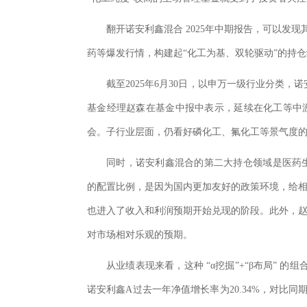
翻开
诺安利鑫混合 2025年中期报告，可以发现
药等爆发行情，构建起“化工为基、双轮驱动”的持
截至2025年6月30日，以申万一级行业分类，诺
基金经理赵森在基金中报中表示，延续在化工等中
会。子行业层面，仍看好磷化工、氟化工等景气度
同时，诺安利鑫混合的第二大持仓领域是医药生
的配置比例，是因为国内更加友好的政策环境，给
也进入了收入和利润预期开始兑现的阶段。此外，
对市场相对乐观的预期。
从业绩表现来看，这种 “α挖掘”+“β布局” 的
诺安利鑫A过去一年净值增长率为20.34%，对比同期