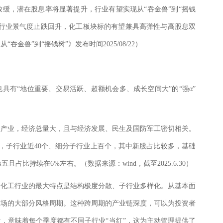
缓，潜在股息率将显著提升，行业有望实现从“吞金兽”到“摇钱
动行业景气度止跌回升，化工板块标的有望兼具高弹性与高股息双
兽”到“摇钱树”》发布时间2025/08/22）
具有“地位重要、交易活跃、超额机会多、成长空间大”的“强α”
柱产业，经济总量大，且与经济发展、民生及国防军工密切相关。
00家，子行业近40个、细分子行业上百个，其中新股占比较多，基础
占比持续在6%左右。（数据来源：wind，截至2025.6.30）
，化工行业的最大特点是结构极度分散、子行业多样化。从基本面
市场的大部分风格周期。这种跨周期的产业链深度，可以为投资者
，意味着每个季度都有不同子行业“当红”，这为主动管理提供了