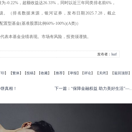
为-0.22%，超额收益达26.33%，同时以近三年同类排名前6%，
级。（排名数据来源，银河证券，发布日期2025.7.28，截止
配置型基金(基准股票比例60%-100%)(A类)）
不代表本基金业绩表现。
市场有风险，投资须谨慎。
发布者：
luzf
打印
】
【
繁体
】【
投稿
】【
收藏
】 【
推荐
】【
举报
】【
评论
】 【
关闭
】 【
返回顶部
】
柿饼真相！
下一篇
：
“保障金融权益 助力美好生活”—..