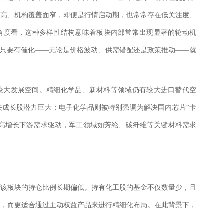
槛高、机构覆盖面窄，即便是行情启动期，也常常存在低关注度、
角度看，这种多样性结构意味着板块内部常常出现显著的轮动机
，只要有催化——无论是价格波动、供需错配还是政策推动——就
较大发展空间。精细化学品、新材料等领域仍有较大进口替代空
关成长股潜力巨大；电子化学品则被特别强调为解决国内芯片“卡
于高增长下游需求驱动，军工领域如芳纶、碳纤维等关键材料需求
对该板块的持仓比例长期偏低。持有化工股的基金不仅数量少，且
会，而更适合通过主动权益产品来进行精细化布局。在此背景下，
。