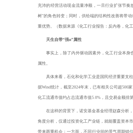
充沛的经营活动现金流量净额，一旦行业扩张节奏放
树”的角色转变；同时，供给端的结构性改善将带
重优势。（数据来源《化工行业报告：反内卷，化工从“吞金
天生自带“强α”属性
事实上，除了内外驱动因素外，化工行业本身也
属性。
具体来看，石化和化学工业是国民经济重要支
据Wind统计，截至2024年末，已有相关公司超5
化工流通市值约占总流通市值5.0%，且交易金额排第五且
在这样的背景下，诺安基金基金经理赵森分析
角度分析，仅通过投资化工产业链，就能覆盖资本
带来两重机会：一方面，不同行业间的景气周期错位