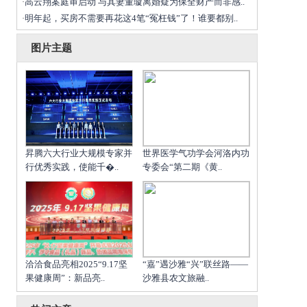
高云翔案庭审启动 与其妻董璇离婚疑为保全财产而非感..
·
明年起，买房不需要再花这4笔“冤枉钱”了！谁要都别..
·
图片主题
昇腾六大行业大规模专家并
世界医学气功学会河洛内功
行优秀实践，使能千�..
专委会“第二期《黄..
洽洽食品亮相2025“9.17坚
“嘉”遇沙雅“兴”联丝路——
果健康周”：新品亮..
沙雅县农文旅融..