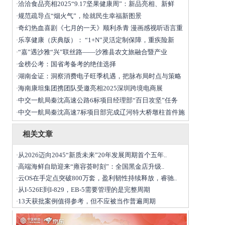
洽洽食品亮相2025“9.17坚果健康周”：新品亮相、新鲜
·
规范疏导点“烟火气”，绘就民生幸福新图景
·
奇幻热血喜剧《七月的一天》顺利杀青 漫画感视听语言重
·
乐享健康（庆典版）： “1+N”灵活定制保障，重疾险新
·
“嘉”遇沙雅“兴”联丝路——沙雅县农文旅融合暨产业
·
金榜公考：国省考备考的绝佳选择
·
湖南金证：洞察消费电子旺季机遇，把脉布局时点与策略
·
海南康坦集团携团队受邀亮相2025深圳跨境电商展
·
中交一航局秦沈高速公路6标项目经理部“百日攻坚”任务
·
中交一航局秦沈高速7标项目部完成辽河特大桥墩柱首件施
·
相关文章
从2026迈向2045“新质未来”20年发展周期首个五年..
·
高端海鲜自助迎来“雍容荟时刻”：全国黑金店升级..
·
云OS在手定点突破800万套，盈利韧性持续释放，睿驰..
·
从I-526E到I-829，EB-5需要管理的是完整周期
·
13天获批案例值得参考，但不应被当作普遍周期
·