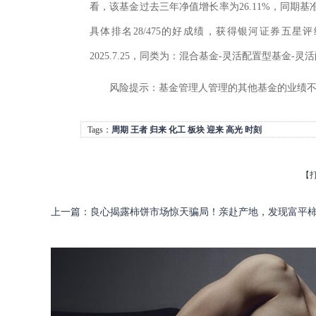
看，该基金过去三年净值增长率为26.11%，同期基准
具体排名28/475的好成绩，获得银河证券五星评
2025.7.25，同类为：混合基金-灵活配置型基金-灵活
风险提示：
基金管理人管理的其他基金的业绩
Tags：
周期
王者
归来
化工
板块
迎来
高光
时刻
【
上一篇
：
良心揭露柿饼市场惊天骗局！亲赴产地，发现富平