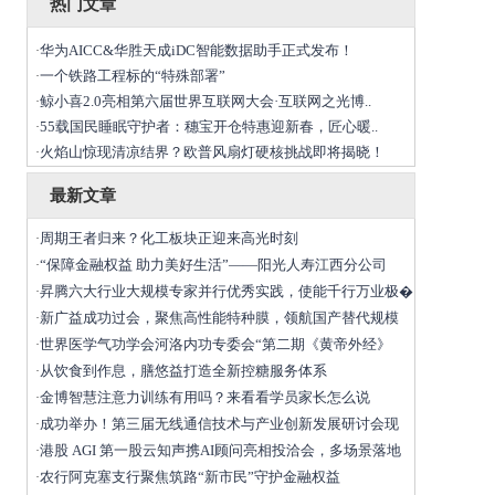
热门文章
华为AICC&华胜天成iDC智能数据助手正式发布！
·
一个铁路工程标的“特殊部署”
·
鲸小喜2.0亮相第六届世界互联网大会·互联网之光博..
·
55载国民睡眠守护者：穗宝开仓特惠迎新春，匠心暖..
·
火焰山惊现清凉结界？欧普风扇灯硬核挑战即将揭晓！
·
最新文章
周期王者归来？化工板块正迎来高光时刻
·
“保障金融权益 助力美好生活”——阳光人寿江西分公司
·
昇腾六大行业大规模专家并行优秀实践，使能千行万业极�
·
新广益成功过会，聚焦高性能特种膜，领航国产替代规模
·
世界医学气功学会河洛内功专委会“第二期《黄帝外经》
·
从饮食到作息，膳悠益打造全新控糖服务体系
·
金博智慧注意力训练有用吗？来看看学员家长怎么说
·
成功举办！第三届无线通信技术与产业创新发展研讨会现
·
港股 AGI 第一股云知声携AI顾问亮相投洽会，多场景落地
·
农行阿克塞支行聚焦筑路“新市民”守护金融权益
·