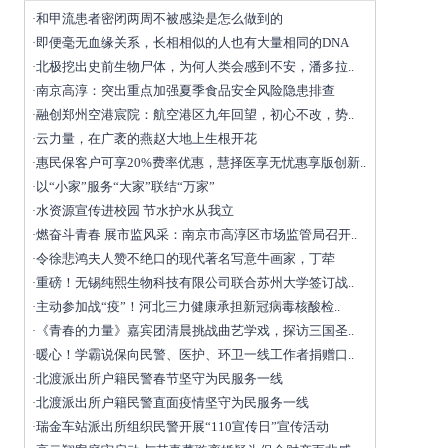
和甲流患者密闭两周不被感染是怎么做到的
·
即便毫无血缘关系，长相相似的人也有大量相同的DNA
·
北极挖出史前生物尸体，为何人类会感到不安，潘多拉..
·
南京高淳：突出重点加强夏季食品安全风险隐患排查
·
融创郑州空港宸院：航空港区九年回望，初心不改，势..
·
云力量，在广袤的燕赵大地上生根开花
·
惠民保客户可享20%费率优惠，慧择医享无忧惠享版创新..
·
以“小家”服务“大家”联结“万家”
·
水资源宣传进校园 节水护水从我立
·
燃奋斗青春 展市监风采：南京市高淳区市场监管局召开..
·
令徐悲鸿夫人赞不绝口的现代著名写意牛画家，丁荦
·
重磅！无锡纯熙生物科技有限公司联合苏州大学签订战..
·
主动参加战“疫”！河北三力健康承担新冠病毒核酸检..
·
《青春的力量》嘉宾团清晨挑战曲艺学戏，探访三国圣..
·
暖心！学霸说保向民警、医护、环卫一线工作者捐赠口..
·
北渡派出所户籍民警春节坚守为民服务一线
·
北渡派出所户籍民警直面疫情坚守为民服务一线
·
瑞金车站派出所组织民警开展“110宣传日”宣传活动
·