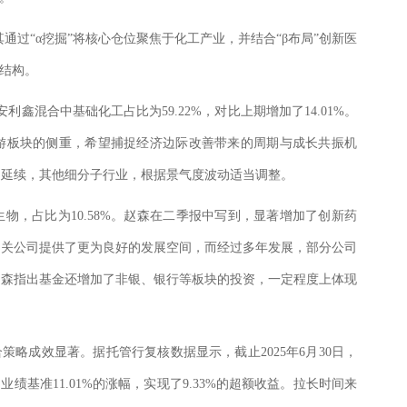
其通过“α挖掘”将核心仓位聚焦于化工产业，并结合“β布局”创新医
仓结构。
安利鑫混合中基础化工占比为59.22%，对比上期增加了14.01%。
游板块的侧重，希望捕捉经济边际改善带来的周期与成长共振机
的延续，其他细分子行业，根据景气度波动适当调整。
物，占比为10.58%。赵森在二季报中写到，显著增加了创新药
相关公司提供了更为良好的发展空间，而经过多年发展，部分公司
赵森指出基金还增加了非银、银行等板块的投资，一定程度上体现
组合策略成效显著。据托管行复核数据显示，截止2025年6月30日，
业绩基准11.01%的涨幅，实现了9.33%的超额收益。拉长时间来