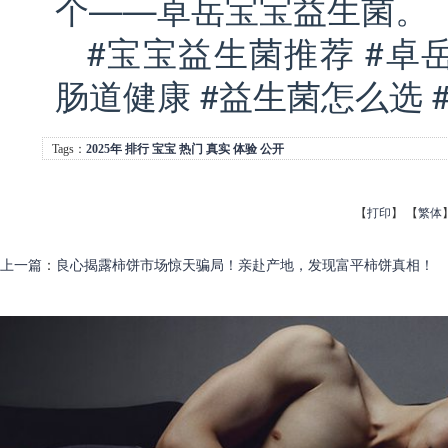
个——卓岳宝宝益生菌。
#宝宝益生菌推荐 #卓
肠道健康 #益生菌怎么选 
Tags：
2025年
排行
宝宝
热门
真实
体验
公开
【
打印
】
【
繁体
上一篇
：
良心揭露柿饼市场惊天骗局！亲赴产地，发现富平柿饼真相！