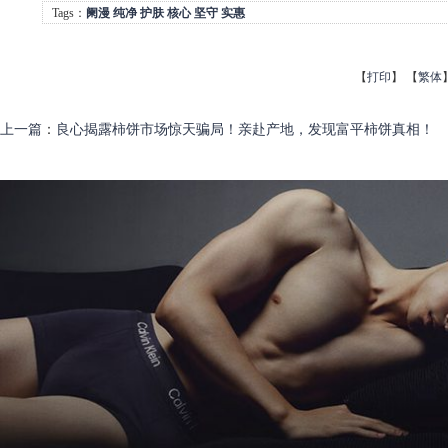
Tags：
阑漫
纯净
护肤
核心
坚守
实惠
【
打印
】
【
繁体
上一篇
：
良心揭露柿饼市场惊天骗局！亲赴产地，发现富平柿饼真相！