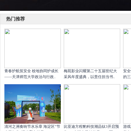
热门推荐
青春护航筑安全 校地协同护成长
梅苑影业闪耀第二十五届世纪大
安全
——天津师范大学政治与行政..
采风年度盛典，以责任担当书..
的三
清河之洲奏响节水乐章 海淀区“节
比亚迪方程豹科技潮品钛3开启预
游戏