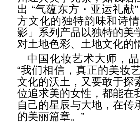
出 “气蕴东方
・
亚运礼献
方文化的独特韵味和诗情
影」系列产品以独特的美
对土地色彩、土地文化的
中国化妆艺术大师，品
“我们相信，真正的美妆
文化的沃土，又要敢于探
位追求美的女性，都能在
自己的星辰与大地，在传
的美丽篇章。”