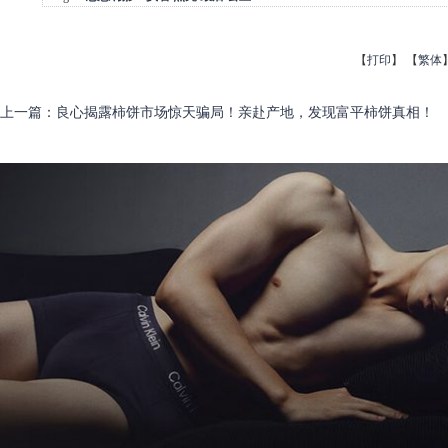
【
打印
】
【
繁体
上一篇
：
良心揭露柿饼市场惊天骗局！亲赴产地，发现富平柿饼真相！