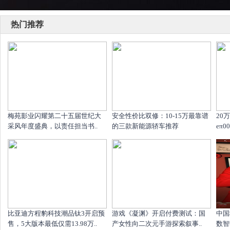
热门推荐
梅苑影业闪耀第二十五届世纪大
安全性价比双修：10-15万最靠谱
20
采风年度盛典，以责任担当书..
的三款新能源轿车推荐
eπ
比亚迪方程豹科技潮品钛3开启预
游戏《凝渊》开启付费测试：国
中国
售，5大版本最低仅需13.98万..
产女性向二次元手游探索叙事..
数智