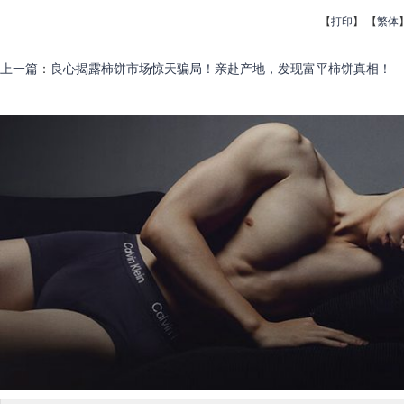
【
打印
】
【
繁体
上一篇
：
良心揭露柿饼市场惊天骗局！亲赴产地，发现富平柿饼真相！