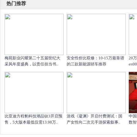
热门推荐
梅苑影业闪耀第二十五届世纪大
安全性价比双修：10-15万最靠谱
20
采风年度盛典，以责任担当书..
的三款新能源轿车推荐
eπ
比亚迪方程豹科技潮品钛3开启预
游戏《凝渊》开启付费测试：国
中国
售，5大版本最低仅需13.98万..
产女性向二次元手游探索叙事..
数智