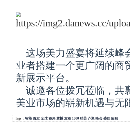
这场美力盛宴将延续峰
业者搭建一个更广阔的商
新展示平台。
诚邀各位拨冗莅临，共
美业市场的崭新机遇与无
Tags：
智能
首发
全球
布局
震撼
发布
1000
精英
齐聚
峰会
盛况
回顾